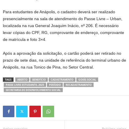
Para estudantes de Anápolis, o cadastro deverá ser realizado
presencialmente na sala de atendimento do Passe Livre – Urban,
localizada na rua General Joaquim Inácio, nº 206. É necessário
levar cópias do CPF, RG, comprovante de endereço, comprovante
de matrícula e foto 3×4.
Após a aprovação da solicitação, o cartão poderá ser retirado no
prazo de sete dias, na unidade de referência do terminal urbano de
Anápolis, na rua Tonico de Pina, no Setor Central.
TAGS
ABERTO
BENEFÍCIO
CADASTRAMENTO
GOIÁS SOCIAL
PASSE LIVRE ESTUDANTIL 2025
PERÍODO
RECADASTRAMENTO
SECRETARIA DE DESENVOLVIMENTO SOCIAL
Artigo anterior
Próximo artigo