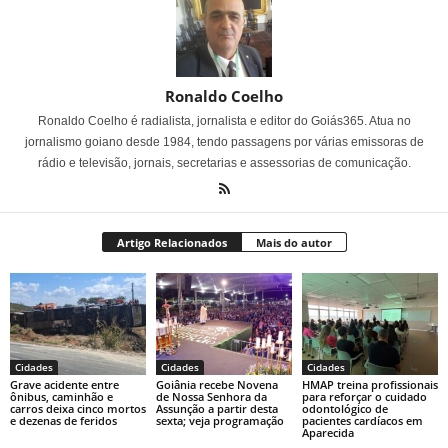
Ronaldo Coelho
Ronaldo Coelho é radialista, jornalista e editor do Goiás365. Atua no
jornalismo goiano desde 1984, tendo passagens por várias emissoras de
rádio e televisão, jornais, secretarias e assessorias de comunicação.
Artigo Relacionados
Mais do autor
Cidades
Cidades
Cidades
Grave acidente entre
Goiânia recebe Novena
HMAP treina profissionais
ônibus, caminhão e
de Nossa Senhora da
para reforçar o cuidado
carros deixa cinco mortos
Assunção a partir desta
odontológico de
e dezenas de feridos
sexta; veja programação
pacientes cardíacos em
Aparecida