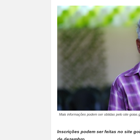
a
n
o
t
o
d
o
.
Mais informações podem ser obtidas pelo site goias.
Inscrições podem ser feitas no site go
de dezembro