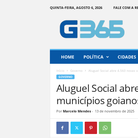
QUINTA-FEIRA, AGOSTO 6, 2026
FALE COM A 
G
o
i
á
s
3
6
HOME
POLÍTICA
CIDADES
5
–
Início
Governo
Aluguel Social abre 4.560 novas 
I
GOVERNO
n
Aluguel Social abr
f
o
municípios goiano
r
m
Por
Marcelo Mendes
-
13 de novembro de 2025
a
ç
ã
o
o