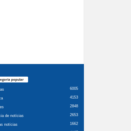
egoria popular
6005
ias
4153
ca
2848
es
2653
ia de notícias
1662
as notícias