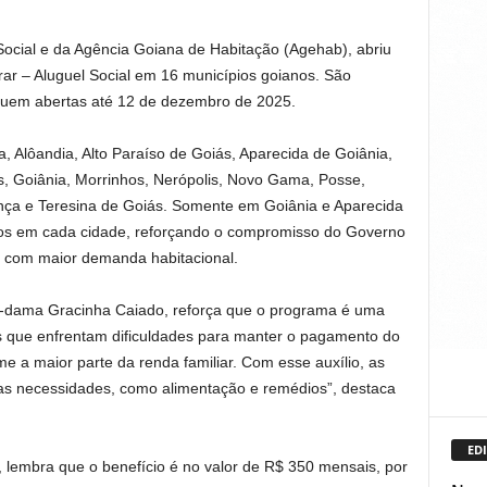
ocial e da Agência Goiana de Habitação (Agehab), abriu
ar – Aluguel Social em 16 municípios goianos. São
eguem abertas até 12 de dezembro de 2025.
, Alôandia, Alto Paraíso de Goiás, Aparecida de Goiânia,
s, Goiânia, Morrinhos, Nerópolis, Novo Gama, Posse,
nça e Teresina de Goiás. Somente em Goiânia e Aparecida
ios em cada cidade, reforçando o compromisso do Governo
s com maior demanda habitacional.
a-dama Gracinha Caiado, reforça que o programa é uma
s que enfrentam dificuldades para manter o pagamento do
e a maior parte da renda familiar. Com esse auxílio, as
ras necessidades, como alimentação e remédios”, destaca
EDI
 lembra que o benefício é no valor de R$ 350 mensais, por