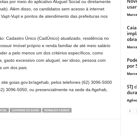
Novo
itas por meio do aplicativo Aluguel Social ou diretamente
usar
ab). Além disso, os candidatos sem acesso à internet
Marce
apt-Vupt e pontos de atendimento das prefeituras nos
Caia
impl
 são: Cadastro Único (CadÚnico) atualizado, residência no
obra
ssuir imóvel próprio e renda familiar de até meio salário
Marce
nder a pelo menos um dos critérios específicos, como
Pode
, gasto excessivo com aluguel, ser idoso, pessoa com
por 
as um dos pais.
Marce
site goias.gov.br/agehab, pelos telefones (62) 3096-5000
STJ 
62) 3096-5050, ou presencialmente na sede da Agehab,
dura
Agênc
OCIAL
GOVERNO DE GOIÁS
RONALDO CAIADO