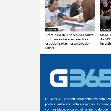
Governo
Cidades
Prefeitura de Aparecida realiza
Mabel l
mutirão e oferece consultas
do BRT
especializadas neste sábado
investi
(25/7)
O Goiás 365 é o seu portal definitivo para not
política, entretenimento e esportes. Informaç
com agilidade, ética e o olhar atento de quem