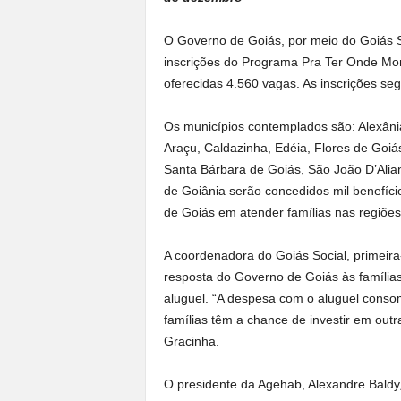
O Governo de Goiás, por meio do Goiás S
inscrições do Programa Pra Ter Onde Mor
oferecidas 4.560 vagas. As inscrições s
Os municípios contemplados são: Alexânia
Araçu, Caldazinha, Edéia, Flores de Goiá
Santa Bárbara de Goiás, São João D’Alia
de Goiânia serão concedidos mil benefíc
de Goiás em atender famílias nas regiõe
A coordenadora do Goiás Social, primeir
resposta do Governo de Goiás às família
aluguel. “A despesa com o aluguel consom
famílias têm a chance de investir em out
Gracinha.
O presidente da Agehab, Alexandre Baldy,