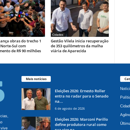
Cidades
ança obras do trecho 1
Gestão Vilela inicia recuperação
 Norte-Sul com
de 353 quilômetros da malha
mento de R$ 90 milhões
viária de Aparecida
Mais notícias
Cat
Notíc
Eleições 2026: Ernesto Roller
entra no radar para o Senado
Políti
na...
Cidad
6 de agosto de 2026
Agênc
ícias,
Eleições 2026: Marconi Perillo
ão
Últim
define produtora rural como
 vive
sua vice na...