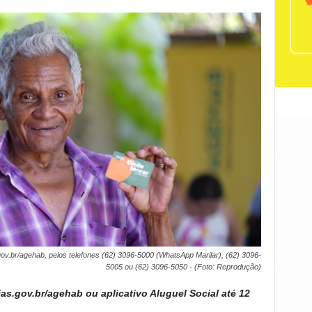
gov.br/agehab, pelos telefones (62) 3096-5000 (WhatsApp Marilar), (62) 3096-
5005 ou (62) 3096-5050 - (Foto: Reprodução)
ias.gov.br/agehab ou aplicativo Aluguel Social até 12