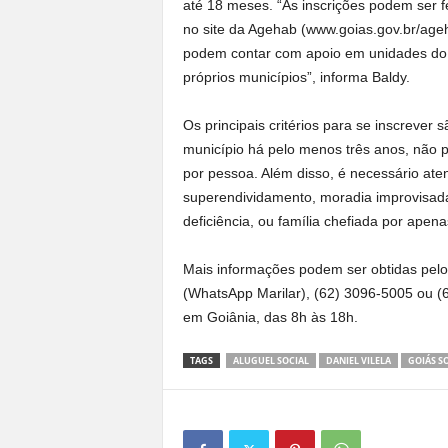
até 18 meses. “As inscrições podem ser fe
no site da Agehab (www.goias.gov.br/ageh
podem contar com apoio em unidades do V
próprios municípios”, informa Baldy.
Os principais critérios para se inscrever
município há pelo menos três anos, não po
por pessoa. Além disso, é necessário ate
superendividamento, moradia improvisada
deficiência, ou família chefiada por apen
Mais informações podem ser obtidas pelo 
(WhatsApp Marilar), (62) 3096-5005 ou (
em Goiânia, das 8h às 18h.
TAGS
ALUGUEL SOCIAL
DANIEL VILELA
GOIÁS S