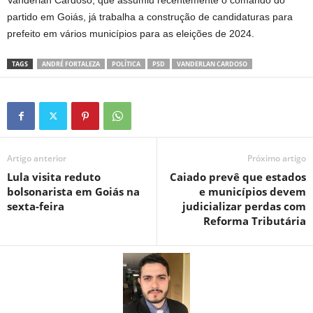
Vanderlan Cardoso, que assumiu recentemente o comando do
partido em Goiás, já trabalha a construção de candidaturas para
prefeito em vários municípios para as eleições de 2024.
TAGS
ANDRÉ FORTALEZA
POLÍTICA
PSD
VANDERLAN CARDOSO
Artigo anterior
Próximo artigo
Lula visita reduto
Caiado prevê que estados
bolsonarista em Goiás na
e municípios devem
sexta-feira
judicializar perdas com
Reforma Tributária