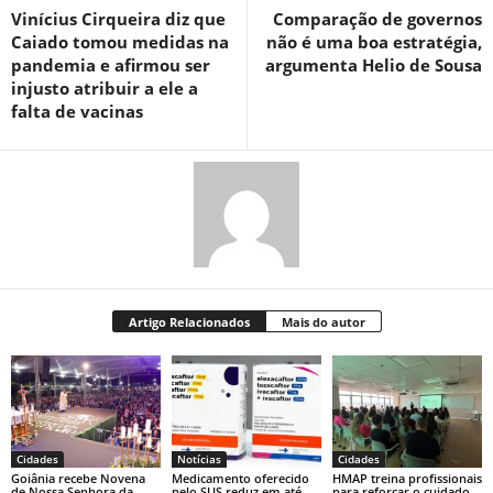
Vinícius Cirqueira diz que
Comparação de governos
Caiado tomou medidas na
não é uma boa estratégia,
pandemia e afirmou ser
argumenta Helio de Sousa
injusto atribuir a ele a
falta de vacinas
Artigo Relacionados
Mais do autor
Cidades
Notícias
Cidades
Goiânia recebe Novena
Medicamento oferecido
HMAP treina profissionais
de Nossa Senhora da
pelo SUS reduz em até
para reforçar o cuidado