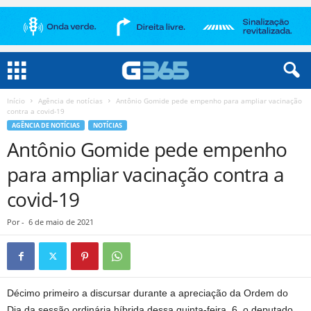
Início
Agência de notícias
Antônio Gomide pede empenho para ampliar vacinação
contra a covid-19
AGÊNCIA DE NOTÍCIAS
NOTÍCIAS
Antônio Gomide pede empenho
para ampliar vacinação contra a
covid-19
Por
-
6 de maio de 2021
Décimo primeiro a discursar durante a apreciação da Ordem do
Dia da sessão ordinária híbrida dessa quinta-feira, 6, o deputado