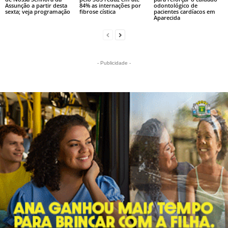
Assunção a partir desta
84% as internações por
odontológico de
sexta; veja programação
fibrose cística
pacientes cardíacos em
Aparecida
- Publicidade -