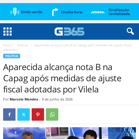
Início
Política
Aparecida alcança nota B na Capag após medidas de ajuste fiscal
adotadas...
POLÍTICA
Aparecida alcança nota B na
Capag após medidas de ajuste
fiscal adotadas por Vilela
Por
Marcelo Mendes
-
9 de junho de 2026