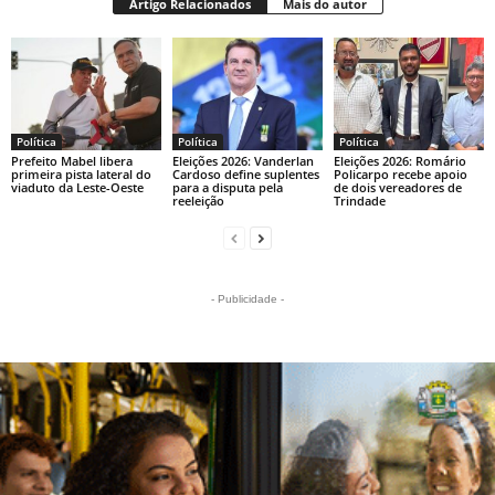
Artigo Relacionados
Mais do autor
Política
Política
Política
Prefeito Mabel libera
Eleições 2026: Vanderlan
Eleições 2026: Romário
primeira pista lateral do
Cardoso define suplentes
Policarpo recebe apoio
viaduto da Leste-Oeste
para a disputa pela
de dois vereadores de
reeleição
Trindade
- Publicidade -