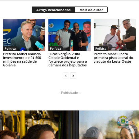
Artigo Relacionados
Mais do autor
Política
Política
Política
Prefeito Mabel anuncia
Lucas Vergílio visita
Prefeito Mabel libera
investimento de R$ 500
Cidade Ocidental e
primeira pista lateral do
milhões na saúde de
fortalece projeto para a
viaduto da Leste-Oeste
Goiânia
Câmara dos Deputados
- Publicidade -