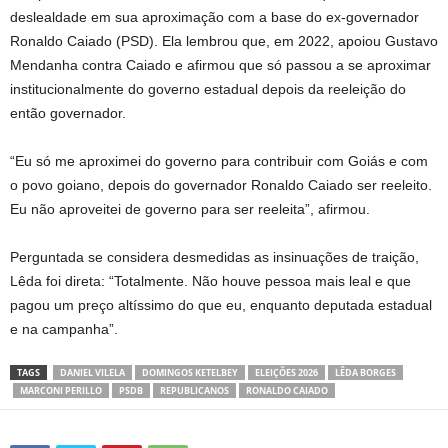
deslealdade em sua aproximação com a base do ex-governador
Ronaldo Caiado (PSD). Ela lembrou que, em 2022, apoiou Gustavo
Mendanha contra Caiado e afirmou que só passou a se aproximar
institucionalmente do governo estadual depois da reeleição do
então governador.
“Eu só me aproximei do governo para contribuir com Goiás e com
o povo goiano, depois do governador Ronaldo Caiado ser reeleito.
Eu não aproveitei de governo para ser reeleita”, afirmou.
Perguntada se considera desmedidas as insinuações de traição,
Lêda foi direta: “Totalmente. Não houve pessoa mais leal e que
pagou um preço altíssimo do que eu, enquanto deputada estadual
e na campanha”.
TAGS
DANIEL VILELA
DOMINGOS KETELBEY
ELEIÇÕES 2026
LÊDA BORGES
MARCONI PERILLO
PSDB
REPUBLICANOS
RONALDO CAIADO