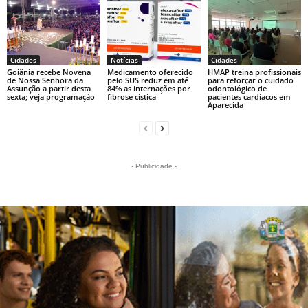
Cidades
Notícias
Cidades
Goiânia recebe Novena
Medicamento oferecido
HMAP treina profissionais
de Nossa Senhora da
pelo SUS reduz em até
para reforçar o cuidado
Assunção a partir desta
84% as internações por
odontológico de
sexta; veja programação
fibrose cística
pacientes cardíacos em
Aparecida
- Publicidade -