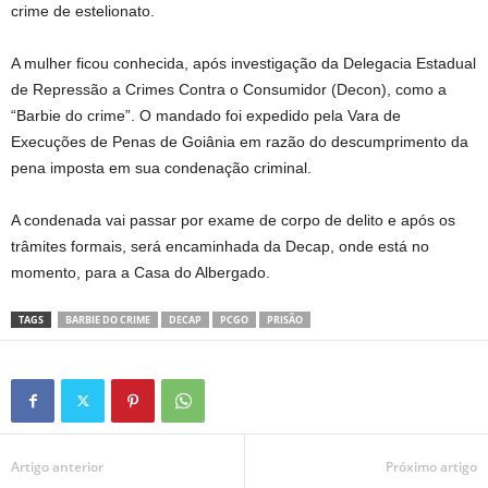
crime de estelionato.
A mulher ficou conhecida, após investigação da Delegacia Estadual
de Repressão a Crimes Contra o Consumidor (Decon), como a
“Barbie do crime”. O mandado foi expedido pela Vara de
Execuções de Penas de Goiânia em razão do descumprimento da
pena imposta em sua condenação criminal.
A condenada vai passar por exame de corpo de delito e após os
trâmites formais, será encaminhada da Decap, onde está no
momento, para a Casa do Albergado.
TAGS
BARBIE DO CRIME
DECAP
PCGO
PRISÃO
Artigo anterior
Próximo artigo