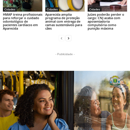
Cidades
Cidades
Cidades
HMAP treina profissionais
Aparecida amplia
Juízes poderão perder o
para reforçar o cuidado
programa de proteção
cargo: CNJ acaba com
odontológico de
animal com entrega de
aposentadoria
pacientes cardíacos em
camas sustentáveis para
compulsória como
Aparecida
cães
punição máxima
- Publicidade -