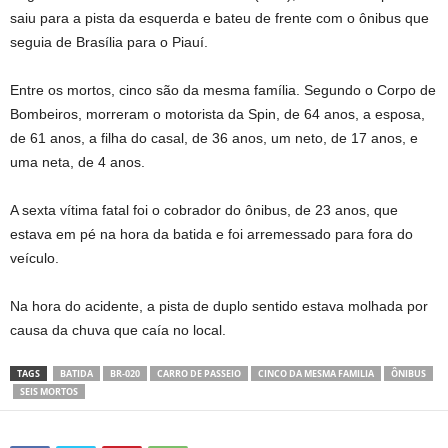
saiu para a pista da esquerda e bateu de frente com o ônibus que
seguia de Brasília para o Piauí.
Entre os mortos, cinco são da mesma família. Segundo o Corpo de
Bombeiros, morreram o motorista da Spin, de 64 anos, a esposa,
de 61 anos, a filha do casal, de 36 anos, um neto, de 17 anos, e
uma neta, de 4 anos.
A sexta vítima fatal foi o cobrador do ônibus, de 23 anos, que
estava em pé na hora da batida e foi arremessado para fora do
veículo.
Na hora do acidente, a pista de duplo sentido estava molhada por
causa da chuva que caía no local.
TAGS
BATIDA
BR-020
CARRO DE PASSEIO
CINCO DA MESMA FAMILIA
ÔNIBUS
SEIS MORTOS