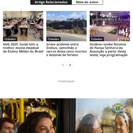
Artigo Relacionados
Mais do autor
Cidades
Cidades
Cidades
Ideb 2025: Goiás tem a
Grave acidente entre
Goiânia recebe Novena
melhor escola estadual
ônibus, caminhão e
de Nossa Senhora da
de Ensino Médio do Brasil
carros deixa cinco mortos
Assunção a partir desta
e dezenas de feridos
sexta; veja programação
- Publicidade -