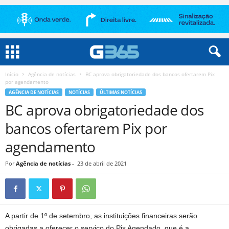
Início
Agência de notícias
BC aprova obrigatoriedade dos bancos ofertarem Pix
por agendamento
AGÊNCIA DE NOTÍCIAS
NOTÍCIAS
ÚLTIMAS NOTÍCIAS
BC aprova obrigatoriedade dos
bancos ofertarem Pix por
agendamento
Por
Agência de notícias
-
23 de abril de 2021
A partir de 1º de setembro, as instituições financeiras serão
obrigadas a oferecer o serviço do Pix Agendado, que é a