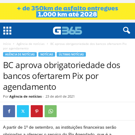
Início
Agência de notícias
BC aprova obrigatoriedade dos bancos ofertarem Pix
por agendamento
AGÊNCIA DE NOTÍCIAS
NOTÍCIAS
ÚLTIMAS NOTÍCIAS
BC aprova obrigatoriedade dos
bancos ofertarem Pix por
agendamento
Por
Agência de notícias
-
23 de abril de 2021
A partir de 1º de setembro, as instituições financeiras serão
obrigadas a oferecer o serviço do Pix Agendado, que é a