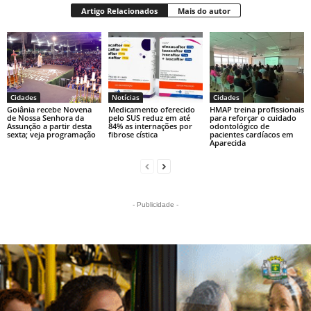
Artigo Relacionados
Mais do autor
Cidades
Notícias
Cidades
Goiânia recebe Novena
Medicamento oferecido
HMAP treina profissionais
de Nossa Senhora da
pelo SUS reduz em até
para reforçar o cuidado
Assunção a partir desta
84% as internações por
odontológico de
sexta; veja programação
fibrose cística
pacientes cardíacos em
Aparecida
- Publicidade -