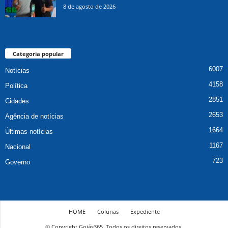
8 de agosto de 2026
Categoria popular
6007
Notícias
4158
Política
2851
Cidades
2653
Agência de notícias
1664
Últimas notícias
1167
Nacional
723
Governo
HOME
Colunas
Expediente
© Copyright Goiás365. Todos os direitos reservados.