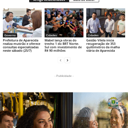
Governo
Cidades
Cidades
Prefeitura de Aparecida
Mabel lança obras do
Gestão Vilela inicia
realiza mutirão e oferece
trecho 1 do BRT Norte-
recuperação de 353
consultas especializadas
Sul com investimento de
quilômetros da malha
neste sábado (25/7)
R$ 90 milhões
viária de Aparecida
- Publicidade -