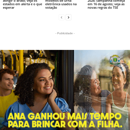
atingir o Brasil; veja os
modelos de urna
2026: campanha começa
estados em alerta e o que
eletrônica usados na
em 16 de agosto; veja as
esperar
votação
novas regras do TSE
- Publicidade -