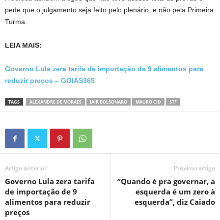
pede que o julgamento seja feito pelo plenário, e não pela Primeira
Turma.
LEIA MAIS:
Governo Lula zera tarifa de importação de 9 alimentos para
reduzir preços – GOIÁS365
TAGS
ALEXANDRE DE MORAES
JAIR BOLSONARO
MAURO CID
STF
Artigo anterior
Próximo artigo
Governo Lula zera tarifa
“Quando é pra governar, a
de importação de 9
esquerda é um zero à
alimentos para reduzir
esquerda”, diz Caiado
preços