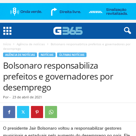
Início
Agência de notícias
Bolsonaro responsabiliza prefeitos e governadores por
desemprego
AGÊNCIA DE NOTÍCIAS
NOTÍCIAS
ÚLTIMAS NOTÍCIAS
Bolsonaro responsabiliza
prefeitos e governadores por
desemprego
Por
-
23 de abril de 2021
O presidente Jair Bolsonaro voltou a responsabilizar gestores
municipais e estaduais pelo aumento do desemprego no país. Ele