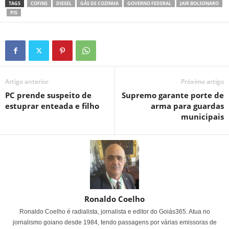
TAGS
COFINS
DIESEL
GÁS DE COZINHA
GOVERNO FEDERAL
JAIR BOLSONARO
PIS
Artigo anterior
Próximo artigo
PC prende suspeito de
Supremo garante porte de
estuprar enteada e filho
arma para guardas
municipais
Ronaldo Coelho
Ronaldo Coelho é radialista, jornalista e editor do Goiás365. Atua no
jornalismo goiano desde 1984, tendo passagens por várias emissoras de