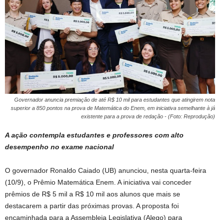
Governador anuncia premiação de até R$ 10 mil para estudantes que atingirem nota
superior a 850 pontos na prova de Matemática do Enem, em iniciativa semelhante à já
existente para a prova de redação - (Foto: Reprodução)
A ação contempla estudantes e professores com alto
desempenho no exame nacional
O governador Ronaldo Caiado (UB) anunciou, nesta quarta-feira
(10/9), o Prêmio Matemática Enem. A iniciativa vai conceder
prêmios de R$ 5 mil a R$ 10 mil aos alunos que mais se
destacarem a partir das próximas provas. A proposta foi
encaminhada para a Assembleia Legislativa (Alego) para