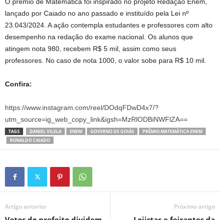
O prêmio de Matemática foi inspirado no projeto Redação Enem,
lançado por Caiado no ano passado e instituído pela Lei nº
23.043/2024. A ação contempla estudantes e professores com alto
desempenho na redação do exame nacional. Os alunos que
atingem nota 980, recebem R$ 5 mil, assim como seus
professores. No caso de nota 1000, o valor sobe para R$ 10 mil.
Confira:
https://www.instagram.com/reel/DOdqFDwD4x7/?
utm_source=ig_web_copy_link&igsh=MzRlODBiNWFlZA==
TAGS
DANIEL VILELA
ENEM
GOVERNO DE GOIÁS
PRÊMIO MATEMÁTICA ENEM
RONALDO CAIADO
Artigo anterior
Próximo artigo
Vetos do prefeito dividem
Lojistas e feirantes da