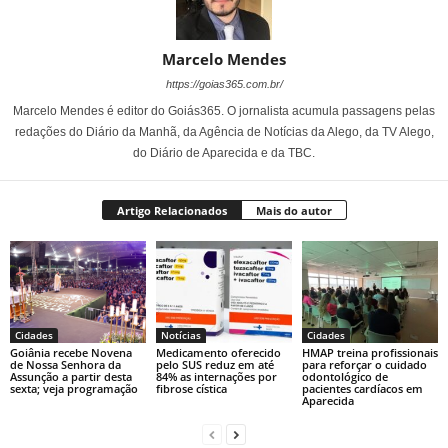
Marcelo Mendes
https://goias365.com.br/
Marcelo Mendes é editor do Goiás365. O jornalista acumula passagens pelas
redações do Diário da Manhã, da Agência de Notícias da Alego, da TV Alego,
do Diário de Aparecida e da TBC.
Artigo Relacionados
Mais do autor
Cidades
Notícias
Cidades
Goiânia recebe Novena
Medicamento oferecido
HMAP treina profissionais
de Nossa Senhora da
pelo SUS reduz em até
para reforçar o cuidado
Assunção a partir desta
84% as internações por
odontológico de
sexta; veja programação
fibrose cística
pacientes cardíacos em
Aparecida