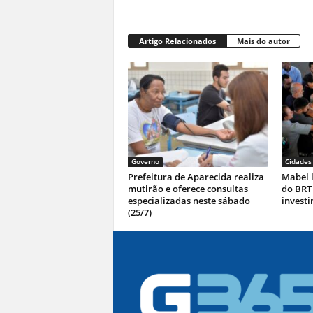
Artigo Relacionados
Mais do autor
Governo
Cidades
Prefeitura de Aparecida realiza
Mabel l
mutirão e oferece consultas
do BRT
especializadas neste sábado
investi
(25/7)