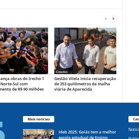
Cidades
ança obras do trecho 1
Gestão Vilela inicia recuperação
 Norte-Sul com
de 353 quilômetros da malha
mento de R$ 90 milhões
viária de Aparecida
Mais notícias
Cat
Notíc
Ideb 2025: Goiás tem a melhor
escola estadual de Ensino
Políti