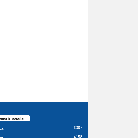
egoria popular
6007
ias
4158
ca