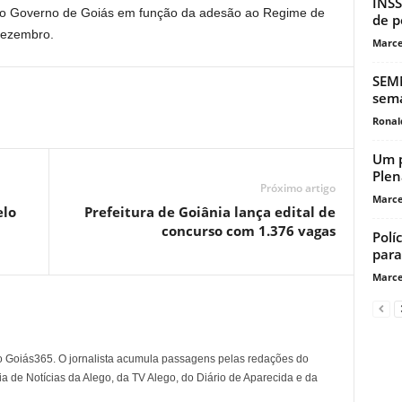
INSS
 ao Governo de Goiás em função da adesão ao Regime de
de p
 dezembro.
Marce
SEMM
sem
Ronal
Um p
Plen
Próximo artigo
Marce
elo
Prefeitura de Goiânia lança edital de
concurso com 1.376 vagas
Polí
para
Marce
o Goiás365. O jornalista acumula passagens pelas redações do
a de Notícias da Alego, da TV Alego, do Diário de Aparecida e da