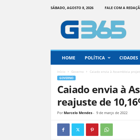
SÁBADO, AGOSTO 8, 2026
FALE COM A REDAÇ
G
o
i
á
s
3
6
HOME
POLÍTICA
CIDADES
5
–
Início
Governo
Caiado envia à Assembleia proje
I
GOVERNO
n
Caiado envia à A
f
o
reajuste de 10,1
r
m
Por
Marcelo Mendes
-
9 de março de 2022
a
ç
ã
o
o