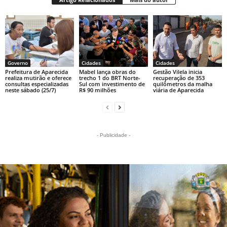
Governo
Cidades
Cidades
Prefeitura de Aparecida
Mabel lança obras do
Gestão Vilela inicia
realiza mutirão e oferece
trecho 1 do BRT Norte-
recuperação de 353
consultas especializadas
Sul com investimento de
quilômetros da malha
neste sábado (25/7)
R$ 90 milhões
viária de Aparecida
- Publicidade -