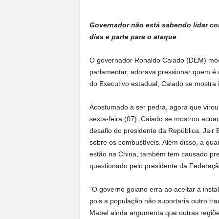
a
n
Governador não está sabendo lidar com
o
dias e parte para o ataque
t
o
O governador Ronaldo Caiado (DEM) most
d
o
parlamentar, adorava pressionar quem é q
.
do Executivo estadual, Caiado se mostra
Acostumado a ser pedra, agora que virou 
sexta-feira (07), Caiado se mostrou acua
desafio do presidente da República, Jair
sobre os combustíveis. Além disso, a quar
estão na China, também tem causado pr
questionado pelo presidente da Federaçã
“O governo goiano erra ao aceitar a inst
pois a população não suportaria outro t
Mabel ainda argumenta que outras regiõe