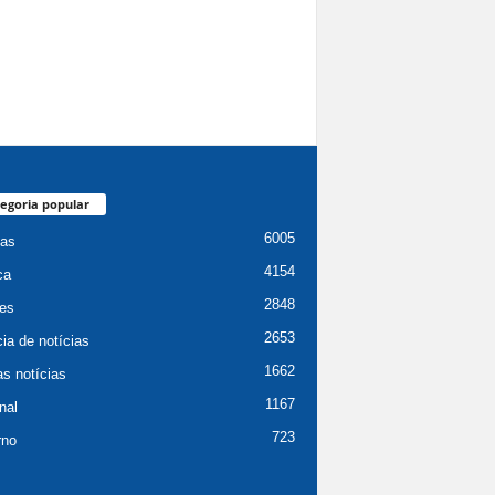
egoria popular
6005
ias
4154
ca
2848
es
2653
ia de notícias
1662
as notícias
1167
nal
723
rno