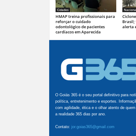
Cidades
Naciona
HMAP treina profissionais para
Ciclone
reforçar o cuidado
Brasil;
odontológico de pacientes
alerta 
cardíacos em Aparecida
O Goiás 365 é o seu portal definitivo para not
política, entretenimento e esportes. Informaç
com agilidade, ética e o olhar atento de quem
a realidade 365 dias por ano.
Contato:
jor.goias365@gmail.com