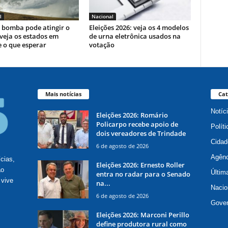
l
Nacional
 bomba pode atingir o
Eleições 2026: veja os 4 modelos
 veja os estados em
de urna eletrônica usados na
e o que esperar
votação
Mais notícias
Cat
Notíc
Eleições 2026: Romário
Policarpo recebe apoio de
Políti
dois vereadores de Trindade
Cidad
6 de agosto de 2026
Agênc
ícias,
Eleições 2026: Ernesto Roller
ão
Últim
entra no radar para o Senado
 vive
na...
Nacio
6 de agosto de 2026
Gove
Eleições 2026: Marconi Perillo
define produtora rural como