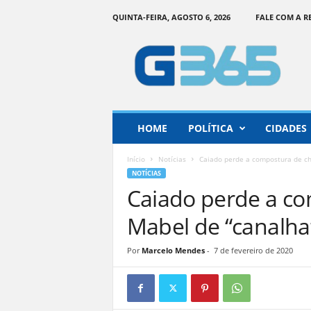
QUINTA-FEIRA, AGOSTO 6, 2026
FALE COM A 
G
o
i
á
s
3
6
HOME
POLÍTICA
CIDADES
5
–
Início
Notícias
Caiado perde a compostura de c
I
NOTÍCIAS
n
Caiado perde a c
f
o
Mabel de “canalha
r
m
Por
Marcelo Mendes
-
7 de fevereiro de 2020
a
ç
ã
o
o