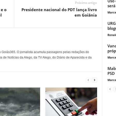
Uso 
Próximo artigo
será
e o
Presidente nacional do PDT lança livro
Marce
l
em Goiânia
URGE
blog
Ronal
Vand
próp
o Goiás365. O jornalista acumula passagens pelas redações do
Marce
a de Notícias da Alego, da TV Alego, do Diário de Aparecida e da
Mabe
PSD 
Marce