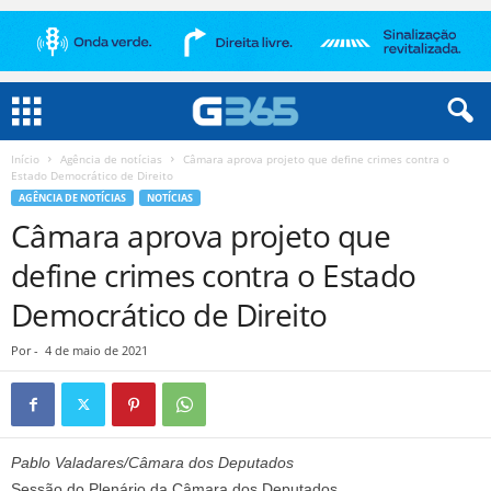
Início
Agência de notícias
Câmara aprova projeto que define crimes contra o
Estado Democrático de Direito
AGÊNCIA DE NOTÍCIAS
NOTÍCIAS
Câmara aprova projeto que
define crimes contra o Estado
Democrático de Direito
Por
-
4 de maio de 2021
Pablo Valadares/Câmara dos Deputados
Sessão do Plenário da Câmara dos Deputados