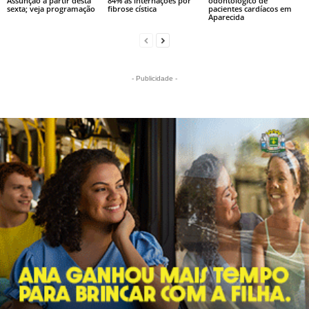
Assunção a partir desta
84% as internações por
odontológico de
sexta; veja programação
fibrose cística
pacientes cardíacos em
Aparecida
- Publicidade -