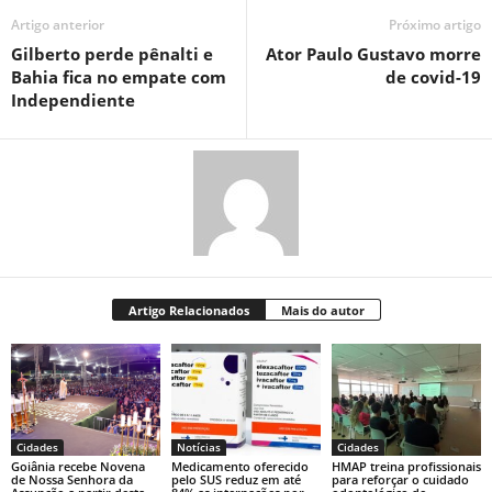
Artigo anterior
Próximo artigo
Gilberto perde pênalti e
Ator Paulo Gustavo morre
Bahia fica no empate com
de covid-19
Independiente
Artigo Relacionados
Mais do autor
Cidades
Notícias
Cidades
Goiânia recebe Novena
Medicamento oferecido
HMAP treina profissionais
de Nossa Senhora da
pelo SUS reduz em até
para reforçar o cuidado