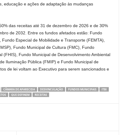
úde, educação e ações de adaptação às mudanças
 50% das receitas até 31 de dezembro de 2026 e de 30%
mbro de 2032. Entre os fundos afetados estão: Fundo
 Fundo Especial de Mobilidade e Transporte (FEMTA),
FMSP), Fundo Municipal de Cultura (FMC), Fundo
ial (FHIS), Fundo Municipal de Desenvolvimento Ambiental
e Iluminação Pública (FMIP) e Fundo Municipal de
etos de lei voltam ao Executivo para serem sancionados e
CÂMARA DE APARECIDA
DESVINCULAÇÃO
FUNDOS MUNICIPAIS
ITBI
ETOS
QUE DEFINEM
RECEITAS