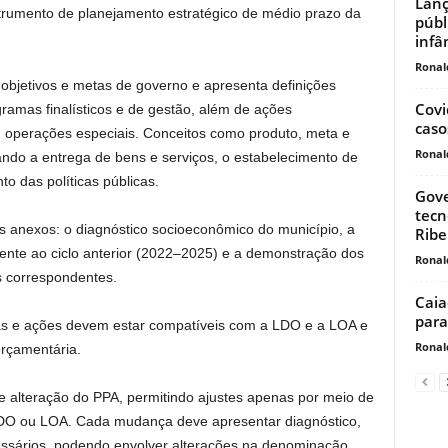
Lanç
strumento de planejamento estratégico de médio prazo da
públ
infâ
Ronal
 objetivos e metas de governo e apresenta definições
Covi
amas finalísticos e de gestão, além de ações
caso
ou operações especiais. Conceitos como produto, meta e
Ronal
ndo a entrega de bens e serviços, o estabelecimento de
o das políticas públicas.
Gove
tecn
ês anexos: o diagnóstico socioeconômico do município, a
Ribe
rente ao ciclo anterior (2022–2025) e a demonstração dos
Ronal
s correspondentes.
Caia
para 
as e ações devem estar compatíveis com a LDO e a LOA e
Ronal
rçamentária.
e alteração do PPA, permitindo ajustes apenas por meio de
, LDO ou LOA. Cada mudança deve apresentar diagnóstico,
ecessários, podendo envolver alterações na denominação,