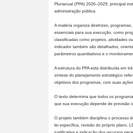
Plurianual (PPA) 2026–2029, principal in
administração pública.
A matéria organiza diretrizes, programas,
essenciais para sua execução, como progr
classificadas como projetos, atividades 
indicador também são detalhados, orienta
parâmetros quantitativos e o monitorament
A estrutura do PPA está distribuída em tr
síntese do planejamento estratégico refe
objetivos dos programas, com suas açõe
O texto determina que todos os program
que sua execução depende de previsão o
O projeto também disciplina o processo d
lei específica, revisão do próprio plano
justificativa e indicação dos recursos n