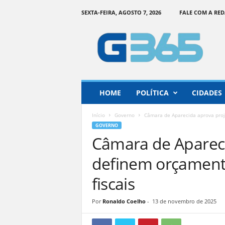
SEXTA-FEIRA, AGOSTO 7, 2026
FALE COM A RE
G
o
i
á
s
3
6
HOME
POLÍTICA
CIDADES
5
–
Início
Governo
Câmara de Aparecida aprova proj
I
GOVERNO
n
Câmara de Apareci
f
o
definem orçamento
r
m
fiscais
a
ç
Por
Ronaldo Coelho
-
13 de novembro de 2025
ã
o
o