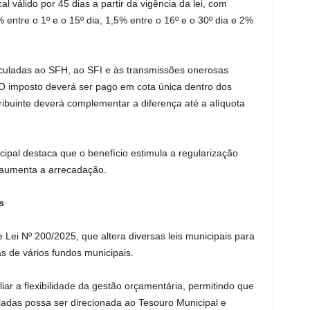
al válido por 45 dias a partir da vigência da lei, com
 entre o 1º e o 15º dia, 1,5% entre o 16º e o 30º dia e 2%
nculadas ao SFH, ao SFI e às transmissões onerosas
. O imposto deverá ser pago em cota única dentro dos
tribuinte deverá complementar a diferença até a alíquota
icipal destaca que o benefício estimula a regularização
e aumenta a arrecadação.
s
 Lei Nº 200/2025, que altera diversas leis municipais para
as de vários fundos municipais.
iar a flexibilidade da gestão orçamentária, permitindo que
uladas possa ser direcionada ao Tesouro Municipal e