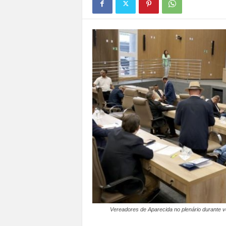
a
n
o
t
o
d
o
.
Vereadores de Aparecida no plenário durante v