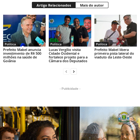
Artigo Relacionados
Mais do autor
Política
Política
Política
Prefeito Mabel anuncia
Lucas Vergílio visita
Prefeito Mabel libera
investimento de R$ 500
Cidade Ocidental e
primeira pista lateral do
milhões na saúde de
fortalece projeto para a
viaduto da Leste-Oeste
Goiânia
Câmara dos Deputados
- Publicidade -