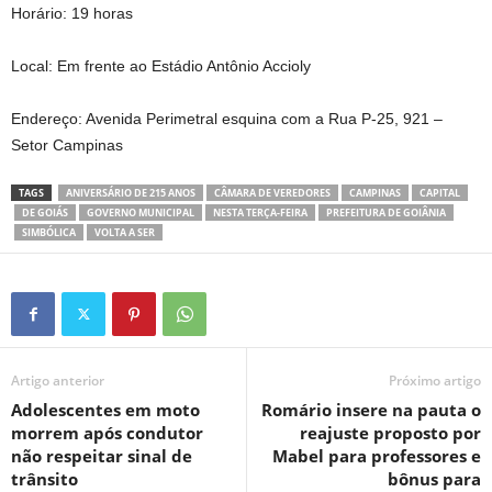
Horário: 19 horas
Local: Em frente ao Estádio Antônio Accioly
Endereço: Avenida Perimetral esquina com a Rua P-25, 921 –
Setor Campinas
TAGS
ANIVERSÁRIO DE 215 ANOS
CÂMARA DE VEREDORES
CAMPINAS
CAPITAL
DE GOIÁS
GOVERNO MUNICIPAL
NESTA TERÇA-FEIRA
PREFEITURA DE GOIÂNIA
SIMBÓLICA
VOLTA A SER
Artigo anterior
Próximo artigo
Adolescentes em moto
Romário insere na pauta o
morrem após condutor
reajuste proposto por
não respeitar sinal de
Mabel para professores e
trânsito
bônus para