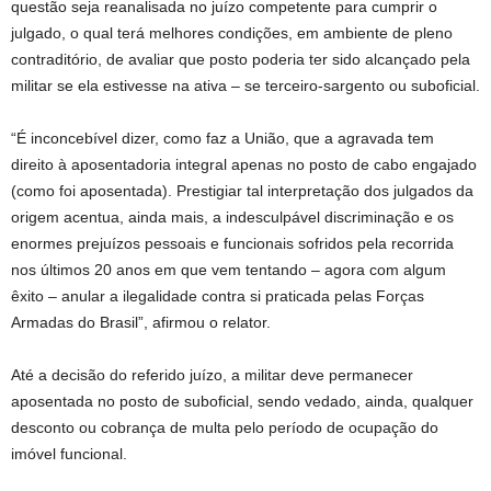
questão seja reanalisada no juízo competente para cumprir o
julgado, o qual terá melhores condições, em ambiente de pleno
contraditório, de avaliar que posto poderia ter sido alcançado pela
militar se ela estivesse na ativa – se terceiro-sargento ou suboficial.
“É inconcebível dizer, como faz a União, que a agravada tem
direito à aposentadoria integral apenas no posto de cabo engajado
(como foi aposentada). Prestigiar tal interpretação dos julgados da
origem acentua, ainda mais, a indesculpável discriminação e os
enormes prejuízos pessoais e funcionais sofridos pela recorrida
nos últimos 20 anos em que vem tentando – agora com algum
êxito – anular a ilegalidade contra si praticada pelas Forças
Armadas do Brasil”, afirmou o relator.
Até a decisão do referido juízo, a militar deve permanecer
aposentada no posto de suboficial, sendo vedado, ainda, qualquer
desconto ou cobrança de multa pelo período de ocupação do
imóvel funcional.