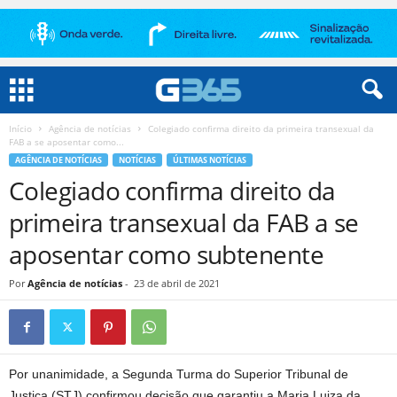
Início
Agência de notícias
Colegiado confirma direito da primeira transexual da
FAB a se aposentar como...
AGÊNCIA DE NOTÍCIAS
NOTÍCIAS
ÚLTIMAS NOTÍCIAS
Colegiado confirma direito da
primeira transexual da FAB a se
aposentar como subtenente
Por
Agência de notícias
-
23 de abril de 2021
Por unanimidade, a Segunda Turma do Superior Tribunal de
Justiça (STJ) confirmou decisão que garantiu a Maria Luiza da