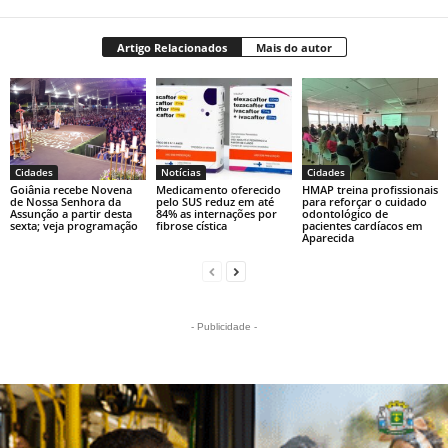
Artigo Relacionados
Mais do autor
Cidades
Notícias
Cidades
Goiânia recebe Novena
Medicamento oferecido
HMAP treina profissionais
de Nossa Senhora da
pelo SUS reduz em até
para reforçar o cuidado
Assunção a partir desta
84% as internações por
odontológico de
sexta; veja programação
fibrose cística
pacientes cardíacos em
Aparecida
- Publicidade -