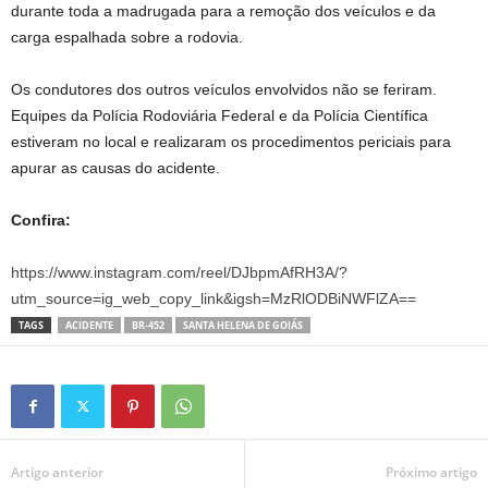
durante toda a madrugada para a remoção dos veículos e da
carga espalhada sobre a rodovia.
Os condutores dos outros veículos envolvidos não se feriram.
Equipes da Polícia Rodoviária Federal e da Polícia Científica
estiveram no local e realizaram os procedimentos periciais para
apurar as causas do acidente.
Confira:
https://www.instagram.com/reel/DJbpmAfRH3A/?
utm_source=ig_web_copy_link&igsh=MzRlODBiNWFlZA==
TAGS
ACIDENTE
BR-452
SANTA HELENA DE GOIÁS
Artigo anterior
Próximo artigo