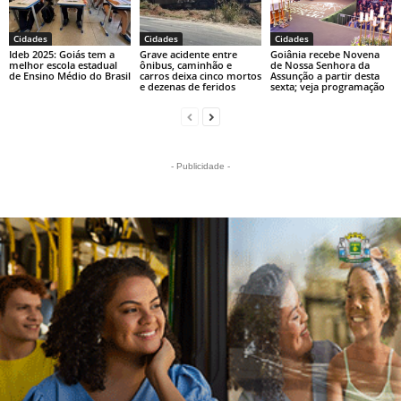
Cidades
Cidades
Cidades
Ideb 2025: Goiás tem a
Grave acidente entre
Goiânia recebe Novena
melhor escola estadual
ônibus, caminhão e
de Nossa Senhora da
de Ensino Médio do Brasil
carros deixa cinco mortos
Assunção a partir desta
e dezenas de feridos
sexta; veja programação
- Publicidade -