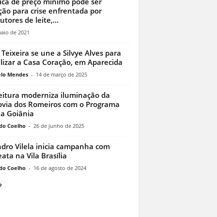
tica de preço mínimo pode ser
ção para crise enfrentada por
tores de leite,...
aio de 2021
 Teixeira se une a Silvye Alves para
ilizar a Casa Coração, em Aparecida
lo Mendes
-
14 de março de 2025
eitura moderniza iluminação da
via dos Romeiros com o Programa
ha Goiânia
do Coelho
-
26 de junho de 2025
dro Vilela inicia campanha com
eata na Vila Brasília
do Coelho
-
16 de agosto de 2024