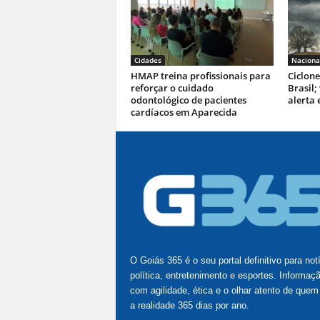
Cidades
Naciona
HMAP treina profissionais para
Ciclone
reforçar o cuidado
Brasil;
odontológico de pacientes
alerta 
cardíacos em Aparecida
O Goiás 365 é o seu portal definitivo para not
política, entretenimento e esportes. Informaç
com agilidade, ética e o olhar atento de quem
a realidade 365 dias por ano.