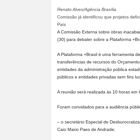
a
Renato Alves/Agência Brasília
n
Comissão já identificou que projetos defi
o
País
t
A Comissão Externa sobre obras inacabad
o
d
(30) para debater sobre a Plataforma +Bra
o
.
A Plataforma +Brasil é uma ferramenta de
transferências de recursos do Orçamento 
entidades da administração pública estadual
públicos e entidades privadas sem fins luc
A reunião será realizada às 10 horas em lo
Foram convidados para a audiência públi
– o secretário Especial de Desburocratiz
Caio Mario Paes de Andrade;