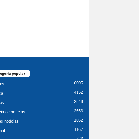
egoria popular
6005
ias
4152
ca
2848
es
2653
ia de notícias
1662
as notícias
1167
nal
723