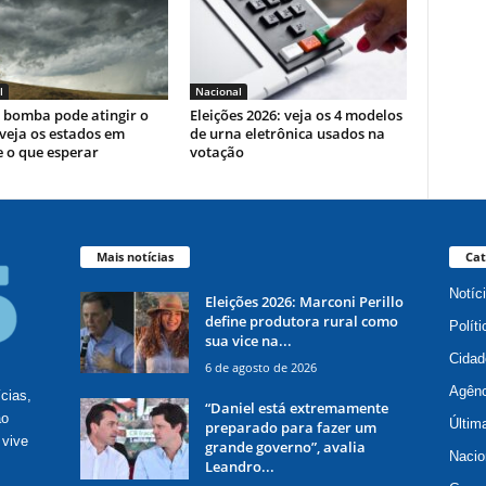
l
Nacional
 bomba pode atingir o
Eleições 2026: veja os 4 modelos
 veja os estados em
de urna eletrônica usados na
e o que esperar
votação
Mais notícias
Cat
Notíc
Eleições 2026: Marconi Perillo
define produtora rural como
Políti
sua vice na...
Cidad
6 de agosto de 2026
Agênc
ícias,
“Daniel está extremamente
ão
Últim
preparado para fazer um
 vive
grande governo”, avalia
Nacio
Leandro...