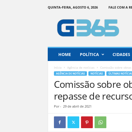
QUINTA-FEIRA, AGOSTO 6, 2026
FALE COM A 
G
o
i
á
s
3
6
HOME
POLÍTICA
CIDADES
5
–
Início
Agência de notícias
Comissão sobre obras
I
AGÊNCIA DE NOTÍCIAS
NOTÍCIAS
ÚLTIMAS NOTÍCIA
n
Comissão sobre o
f
o
repasse de recurs
r
m
Por
-
29 de abril de 2021
a
ç
ã
o
o