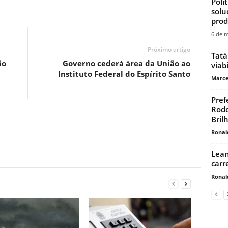
Polí
solu
produ
6 de m
Próximo artigo
Tatá
ão
Governo cederá área da União ao
viab
Instituto Federal do Espírito Santo
Marce
Pref
Rodo
Bril
Ronal
Lean
carr
Ronal