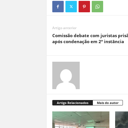
Artigo anterior
Comissão debate com juristas pris
após condenação em 2ª instância
Artigo Relacionados
Mais do autor