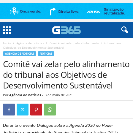
Início
Agência de notícias
Comitê vai zelar pelo alinhamento do tribunal aos
Objetivos de Desenvolvimento Sustentável
AGÊNCIA DE NOTÍCIAS
NOTÍCIAS
Comitê vai zelar pelo alinhamento
do tribunal aos Objetivos de
Desenvolvimento Sustentável
Por
Agência de notícias
-
3 de maio de 2021
​​​Du
rante o evento
Diálogos sobre a Agenda 2030 no Poder
Judiciário
, o presidente do Superior Tribunal de Justiça (STJ),