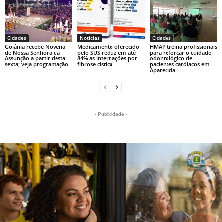
Cidades
Notícias
Cidades
Goiânia recebe Novena
Medicamento oferecido
HMAP treina profissionais
de Nossa Senhora da
pelo SUS reduz em até
para reforçar o cuidado
Assunção a partir desta
84% as internações por
odontológico de
sexta; veja programação
fibrose cística
pacientes cardíacos em
Aparecida
- Publicidade -