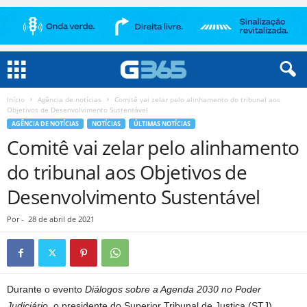
Início
Agência de notícias
Comitê vai zelar pelo alinhamento do tribunal aos
Objetivos de Desenvolvimento Sustentável
AGÊNCIA DE NOTÍCIAS
NOTÍCIAS
ÚLTIMAS NOTÍCIAS
Comitê vai zelar pelo alinhamento
do tribunal aos Objetivos de
Desenvolvimento Sustentável
Por
-
28 de abril de 2021
​​​Du
rante o evento
Diálogos sobre a Agenda 2030 no Poder
Judiciário
, o presidente do Superior Tribunal de Justiça (STJ),