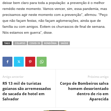
deixar bem claro para toda a população: a prevenção é o melhor
remédio neste momento. Vamos vencer, sim, essa pandemia, mas
precisamos agir neste momento com a prevenção”, afirmou. “Peço
que não façam festas, não façam aglomerações, ainda que de
família ou com amigos. Evitem os churrascos de final de semana.
Nós estamos em guerra”, disse.
TAGS
COLAPSO
COVID-19
RONDÔNIA
SAÚDE
Artigo anterior
Próximo artigo
R$ 13 mil de turistas
Corpo de Bombeiros salva
goianos são arremessados
homem desorientado
de sacada de hotel em
dentro de rio em
Salvador
Aparecida