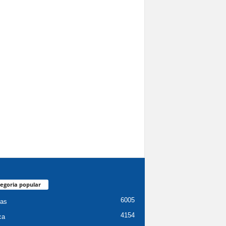
egoria popular
6005
ias
4154
ca