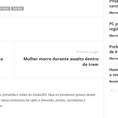
Pris
cand
DO SEXO
VACINA
Marce
PC p
regi
Marce
Pref
de 6
Próximo artigo
da
Mulher morre durante assalto dentro
Marce
de trem
Home
a ve
Ronal
, jornalista e editor do Goiás365. Atua no jornalismo goiano desde
árias emissoras de rádio e televisão, jornais, secretarias e
o.