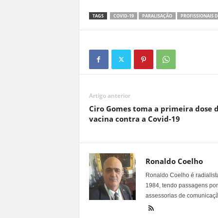
TAGS
COVID-19
PARALISAÇÃO
PROFISSIONAIS 
Artigo anterior
Ciro Gomes toma a primeira dose 
vacina contra a Covid-19
Ronaldo Coelho
Ronaldo Coelho é radialista
1984, tendo passagens por v
assessorias de comunicaçã