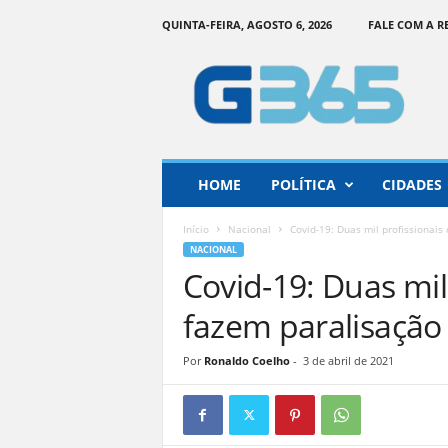
QUINTA-FEIRA, AGOSTO 6, 2026
FALE COM A 
G
o
i
á
s
3
6
HOME
POLÍTICA
CIDADES
5
–
Início
Nacional
Covid-19: Duas mil profissionais
I
NACIONAL
n
Covid-19: Duas mil
f
o
fazem paralisação
r
m
Por
Ronaldo Coelho
-
3 de abril de 2021
a
ç
ã
o
o