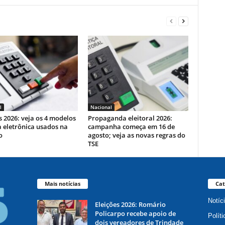
l
Nacional
s 2026: veja os 4 modelos
Propaganda eleitoral 2026:
 eletrônica usados na
campanha começa em 16 de
o
agosto; veja as novas regras do
TSE
Mais notícias
Cat
Notíc
Eleições 2026: Romário
Policarpo recebe apoio de
Políti
dois vereadores de Trindade