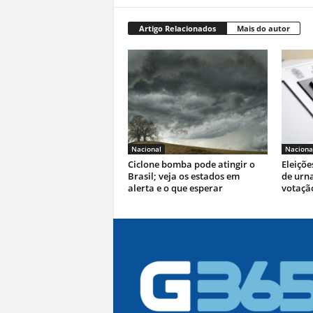
Artigo Relacionados
Mais do autor
Nacional
Naciona
Ciclone bomba pode atingir o
Eleiçõe
Brasil; veja os estados em
de urna
alerta e o que esperar
votaçã