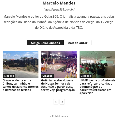
Marcelo Mendes
https://goias365.com.br/
Marcelo Mendes é editor do Goiás365. O jornalista acumula passagens pelas
redações do Diário da Manhã, da Agência de Notícias da Alego, da TV Alego,
do Diário de Aparecida e da TBC.
Artigo Relacionados
Mais do autor
Cidades
Cidades
Cidades
Grave acidente entre
Goiânia recebe Novena
HMAP treina profissionais
ônibus, caminhão e
de Nossa Senhora da
para reforçar o cuidado
carros deixa cinco mortos
Assunção a partir desta
odontológico de
e dezenas de feridos
sexta; veja programação
pacientes cardíacos em
Aparecida
- Publicidade -