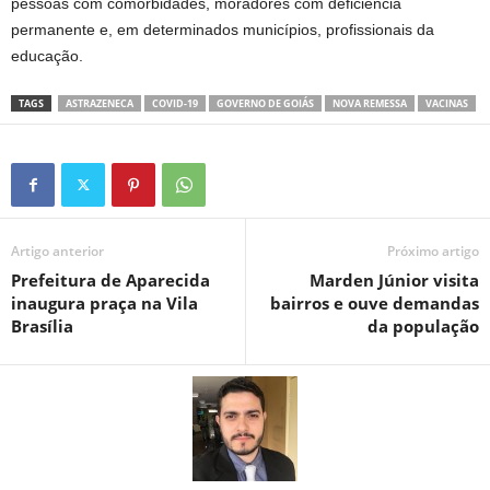
pessoas com comorbidades, moradores com deficiência
permanente e, em determinados municípios, profissionais da
educação.
TAGS
ASTRAZENECA
COVID-19
GOVERNO DE GOIÁS
NOVA REMESSA
VACINAS
Artigo anterior
Próximo artigo
Prefeitura de Aparecida
Marden Júnior visita
inaugura praça na Vila
bairros e ouve demandas
Brasília
da população