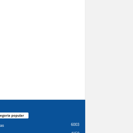
egoria popular
6003
ias