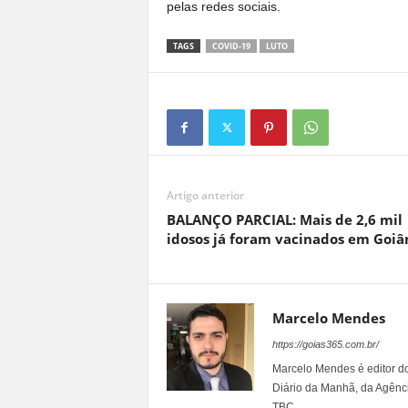
pelas redes sociais.
TAGS
COVID-19
LUTO
Artigo anterior
BALANÇO PARCIAL: Mais de 2,6 mil
idosos já foram vacinados em Goiâ
Marcelo Mendes
https://goias365.com.br/
Marcelo Mendes é editor d
Diário da Manhã, da Agênci
TBC.