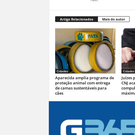
Artigo Relacionados
Mais do autor
Cidades
Cidades
Aparecida amplia programa de
Juízes 
proteção animal com entrega
CNJ ac
de camas sustentáveis para
compul
cães
máxim