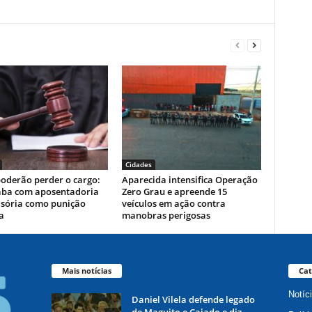
Cidades
poderão perder o cargo:
Aparecida intensifica Operação
aba com aposentadoria
Zero Grau e apreende 15
sória como punição
veículos em ação contra
a
manobras perigosas
Mais notícias
Cat
Notíc
Daniel Vilela defende legado
de Maguito e Caiado e diz