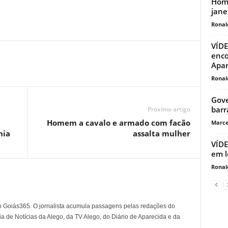
Home
jane
Ronal
VÍDE
enco
Apar
Ronal
Gove
barr
Próximo artigo
Homem a cavalo e armado com facão
Marce
nia
assalta mulher
VÍDE
em l
Ronal
o Goiás365. O jornalista acumula passagens pelas redações do
a de Notícias da Alego, da TV Alego, do Diário de Aparecida e da