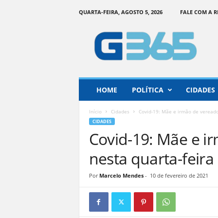
QUARTA-FEIRA, AGOSTO 5, 2026
FALE COM A 
G
o
i
á
s
3
6
HOME
POLÍTICA
CIDADES
5
–
Início
Cidades
Covid-19: Mãe e irmão de vereado
I
CIDADES
n
Covid-19: Mãe e 
f
o
nesta quarta-feira
r
m
Por
Marcelo Mendes
-
10 de fevereiro de 2021
a
ç
ã
o
o