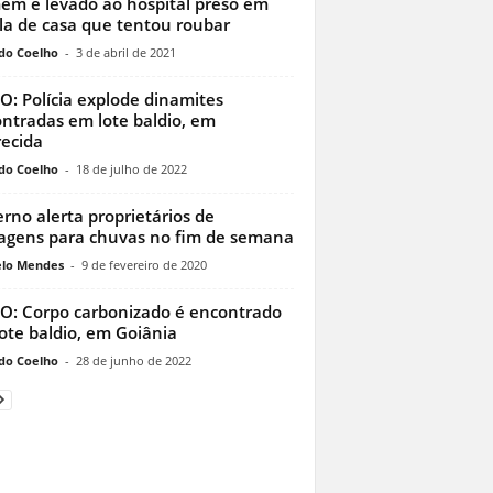
m é levado ao hospital preso em
la de casa que tentou roubar
do Coelho
-
3 de abril de 2021
O: Polícia explode dinamites
ntradas em lote baldio, em
ecida
do Coelho
-
18 de julho de 2022
rno alerta proprietários de
agens para chuvas no fim de semana
lo Mendes
-
9 de fevereiro de 2020
O: Corpo carbonizado é encontrado
ote baldio, em Goiânia
do Coelho
-
28 de junho de 2022