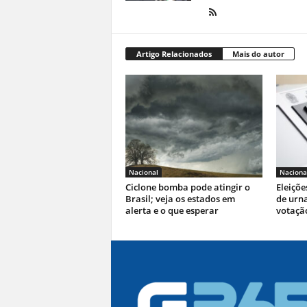
Artigo Relacionados
Mais do autor
Nacional
Naciona
Ciclone bomba pode atingir o
Eleiçõe
Brasil; veja os estados em
de urna
alerta e o que esperar
votaçã