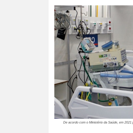
a
n
o
t
o
d
o
.
De acordo com o Ministério da Saúde, em 2021 já