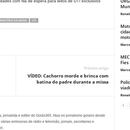
URGE
idades com fila de espera para leitos de UTI exclusivos
Muni
Ronal
INISTÉRIO DA SAÚDE
UTI
Moto
cida
moto
Marce
MEC 
Fies
Próximo artigo
Marce
VÍDEO: Cachorro morde e brinca com
batina do padre durante a missa
Polí
viad
Ronal
, jornalista e editor do Goiás365. Atua no jornalismo goiano desde
árias emissoras de rádio e televisão, jornais, secretarias e
o.