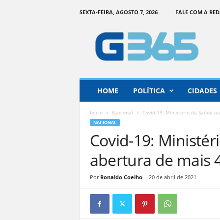
SEXTA-FEIRA, AGOSTO 7, 2026
FALE COM A RE
G
o
i
á
s
3
6
HOME
POLÍTICA
CIDADES
5
–
Início
Nacional
Covid-19: Ministério da Saúde au
I
NACIONAL
n
Covid-19: Ministér
f
o
abertura de mais 4
r
m
Por
Ronaldo Coelho
-
20 de abril de 2021
a
ç
ã
o
o