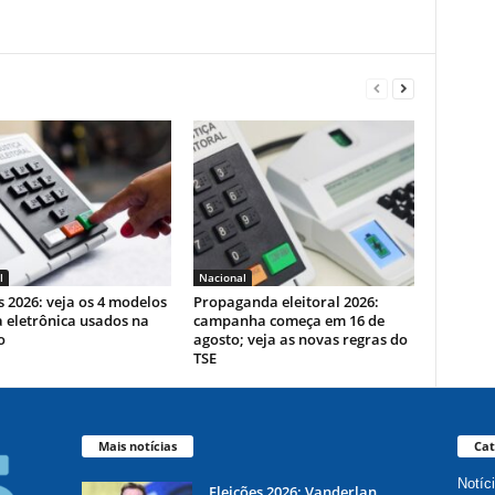
l
Nacional
s 2026: veja os 4 modelos
Propaganda eleitoral 2026:
 eletrônica usados na
campanha começa em 16 de
o
agosto; veja as novas regras do
TSE
Mais notícias
Cat
Notíc
Eleições 2026: Vanderlan