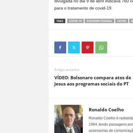
divulgada no dia 9 de abril indicava 760 c
para o tratamento de covid-19.
TAGS
COVID-19
GOVERNO FEDERAL
LEITOS
M
Artigo anterior
VÍDEO: Bolsonaro compara atos de
Jesus aos programas sociais do PT
Ronaldo Coelho
Ronaldo Coelho é radialista
1984, tendo passagens por v
assessorias de comunicaçã