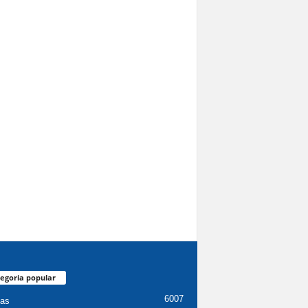
egoria popular
6007
ias