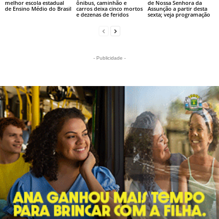
melhor escola estadual
ônibus, caminhão e
de Nossa Senhora da
de Ensino Médio do Brasil
carros deixa cinco mortos
Assunção a partir desta
e dezenas de feridos
sexta; veja programação
- Publicidade -