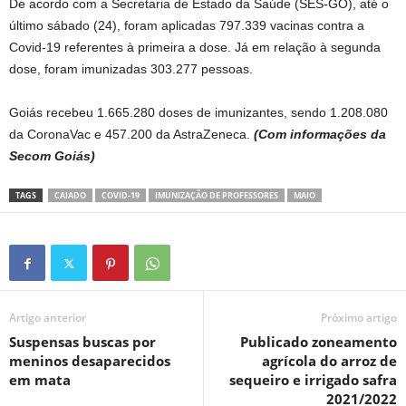
De acordo com a Secretaria de Estado da Saúde (SES-GO), até o
último sábado (24), foram aplicadas 797.339 vacinas contra a
Covid-19 referentes à primeira a dose. Já em relação à segunda
dose, foram imunizadas 303.277 pessoas.
Goiás recebeu 1.665.280 doses de imunizantes, sendo 1.208.080
da CoronaVac e 457.200 da AstraZeneca.
(Com informações da
Secom Goiás)
TAGS
CAIADO
COVID-19
IMUNIZAÇÃO DE PROFESSORES
MAIO
Artigo anterior
Próximo artigo
Suspensas buscas por
Publicado zoneamento
meninos desaparecidos
agrícola do arroz de
em mata
sequeiro e irrigado safra
2021/2022