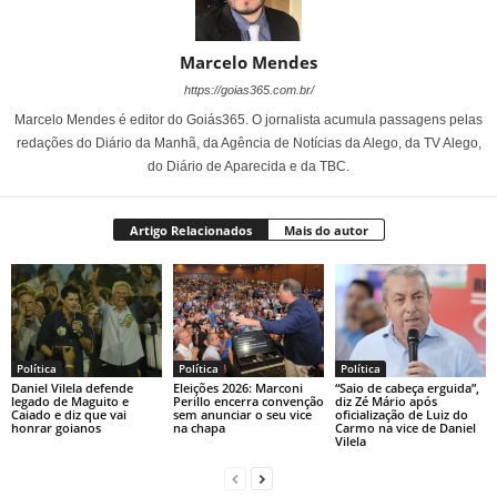
Marcelo Mendes
https://goias365.com.br/
Marcelo Mendes é editor do Goiás365. O jornalista acumula passagens pelas
redações do Diário da Manhã, da Agência de Notícias da Alego, da TV Alego,
do Diário de Aparecida e da TBC.
Artigo Relacionados
Mais do autor
Política
Política
Política
Daniel Vilela defende
Eleições 2026: Marconi
“Saio de cabeça erguida”,
legado de Maguito e
Perillo encerra convenção
diz Zé Mário após
Caiado e diz que vai
sem anunciar o seu vice
oficialização de Luiz do
honrar goianos
na chapa
Carmo na vice de Daniel
Vilela