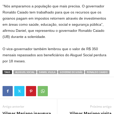
“Nós amparamos a população que mais precisa. O governador
Ronaldo Caiado tem trabalhado para que os recursos que os
goianos pagam em impostos retornem através de investimentos
em áreas como saúde, educação, social e segurança pública”,
afirmou Daniel, que representou o governador Ronaldo Caiado
(UB) durante a solenidade.
O vice-governador também lembrou que o valor de R$ 350
mensais repassados aos beneficiários do Aluguel Social perdura
por 18 meses.
TAGS
ALUGUEL SOCIAL
DANIEL VILELA
GOVERNO DE GOIÁS
RONALDO CAIADO
Artigo anterior
Próximo artigo
Vilmar Mariano inaugura
Vilmar Mariano visita