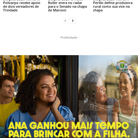
Policarpo recebe apoio
Roller entra no radar
Perillo define produtora
de dois vereadores de
para o Senado na chapa
rural como sua vice na
Trindade
de Marconi
chapa
- Publicidade -