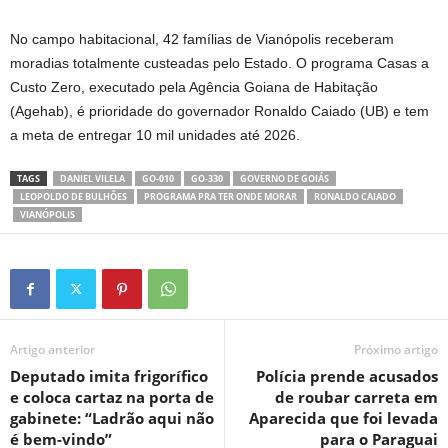
No campo habitacional, 42 famílias de Vianópolis receberam
moradias totalmente custeadas pelo Estado. O programa Casas a
Custo Zero, executado pela Agência Goiana de Habitação
(Agehab), é prioridade do governador Ronaldo Caiado (UB) e tem
a meta de entregar 10 mil unidades até 2026.
TAGS
DANIEL VILELA
GO-010
GO-330
GOVERNO DE GOIÁS
LEOPOLDO DE BULHÕES
PROGRAMA PRA TER ONDE MORAR
RONALDO CAIADO
VIANÓPOLIS
Artigo anterior
Próximo artigo
Deputado imita frigorífico
Polícia prende acusados
e coloca cartaz na porta de
de roubar carreta em
gabinete: “Ladrão aqui não
Aparecida que foi levada
é bem-vindo”
para o Paraguai