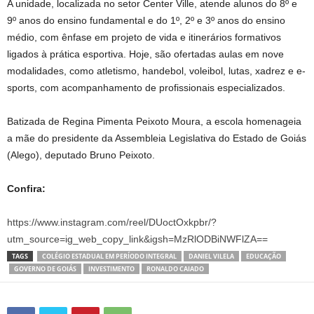
A unidade, localizada no setor Center Ville, atende alunos do 8º e
9º anos do ensino fundamental e do 1º, 2º e 3º anos do ensino
médio, com ênfase em projeto de vida e itinerários formativos
ligados à prática esportiva. Hoje, são ofertadas aulas em nove
modalidades, como atletismo, handebol, voleibol, lutas, xadrez e e-
sports, com acompanhamento de profissionais especializados.
Batizada de Regina Pimenta Peixoto Moura, a escola homenageia
a mãe do presidente da Assembleia Legislativa do Estado de Goiás
(Alego), deputado Bruno Peixoto.
Confira:
https://www.instagram.com/reel/DUoctOxkpbr/?
utm_source=ig_web_copy_link&igsh=MzRlODBiNWFlZA==
TAGS
COLÉGIO ESTADUAL EM PERÍODO INTEGRAL
DANIEL VILELA
EDUCAÇÃO
GOVERNO DE GOIÁS
INVESTIMENTO
RONALDO CAIADO