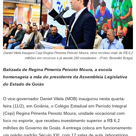
Daniel Vilela inaugura Cepi Regina Pimenta Peixoto Moura: obra recebeu mais de R$ 6,2
milhões em recursos e já atende 260 estudantes - (Foto: Benedito Braga)
Batizada de Regina Pimenta Peixoto Moura, a escola
homenageia a mãe do presidente da Assembleia Legislativa
do Estado de Goiás
O vice-governador Daniel Vilela (MDB) inaugurou nesta quarta-
feira (11/2), em Goiânia, o Colégio Estadual em Período Integral
(Cepi) Regina Pimenta Peixoto Moura, unidade vocacional com
foco no esporte, que recebeu investimento superior a R$ 6,2
milhões do Governo de Goiás. A entrega coloca em funcionamento
um prédio padrão Século XXI, com 12 salas de aula, laboratórios,