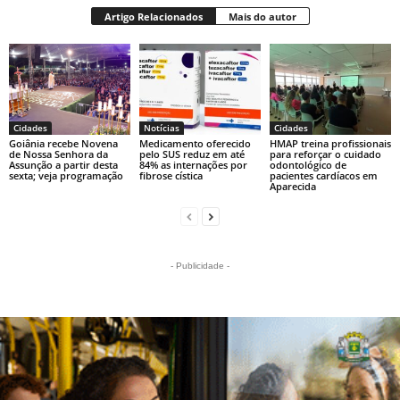
Artigo Relacionados
Mais do autor
Cidades
Notícias
Cidades
Goiânia recebe Novena
Medicamento oferecido
HMAP treina profissionais
de Nossa Senhora da
pelo SUS reduz em até
para reforçar o cuidado
Assunção a partir desta
84% as internações por
odontológico de
sexta; veja programação
fibrose cística
pacientes cardíacos em
Aparecida
- Publicidade -