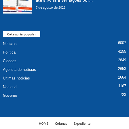
até 84% as internações por...
7 de agosto de 2026
Categoria popular
6007
Notícias
4155
Política
2849
Cidades
2653
Agência de notícias
1664
Últimas notícias
1167
Nacional
723
Governo
HOME
Colunas
Expediente