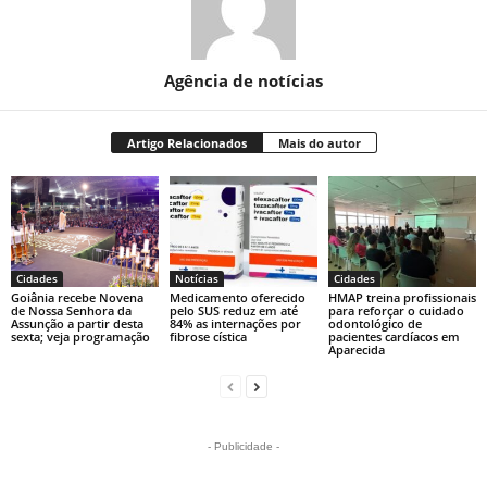
Agência de notícias
Artigo Relacionados
Mais do autor
Cidades
Notícias
Cidades
Goiânia recebe Novena
Medicamento oferecido
HMAP treina profissionais
de Nossa Senhora da
pelo SUS reduz em até
para reforçar o cuidado
Assunção a partir desta
84% as internações por
odontológico de
sexta; veja programação
fibrose cística
pacientes cardíacos em
Aparecida
- Publicidade -