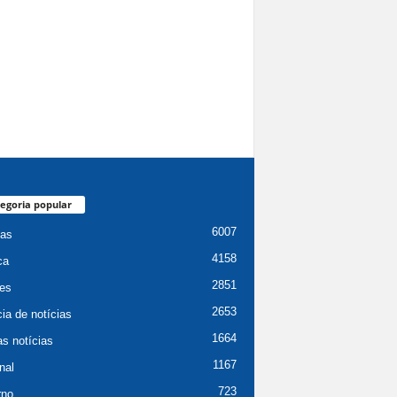
egoria popular
6007
ias
4158
ca
2851
es
2653
ia de notícias
1664
as notícias
1167
nal
723
rno