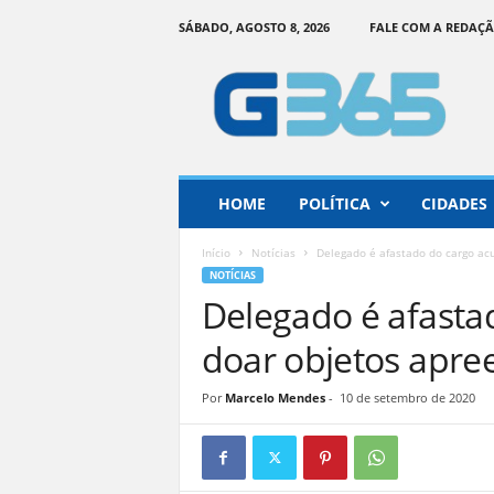
SÁBADO, AGOSTO 8, 2026
FALE COM A REDAÇ
G
o
i
á
s
3
6
HOME
POLÍTICA
CIDADES
5
–
Início
Notícias
Delegado é afastado do cargo acu
I
NOTÍCIAS
n
Delegado é afasta
f
o
doar objetos apree
r
m
Por
Marcelo Mendes
-
10 de setembro de 2020
a
ç
ã
o
o