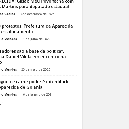
ECIDA: Gilsão Meu Povo fecha com
c Martins para deputado estadual
do Coelho
-
3 de dezembro de 2024
 protestos, Prefeitura de Aparecida
 escalonamento
lo Mendes
-
14 de julho de 2020
eadores são a base da política”,
ma Daniel Vilela em encontro na
o
lo Mendes
-
23 de maio de 2025
gue de carne podre é interditado
parecida de Goiânia
lo Mendes
-
16 de janeiro de 2021