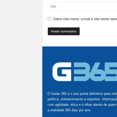
Salve meu nome, e-mail e site neste nav
O Goiás 365 é o seu portal definitivo para not
política, entretenimento e esportes. Informaç
com agilidade, ética e o olhar atento de quem
a realidade 365 dias por ano.