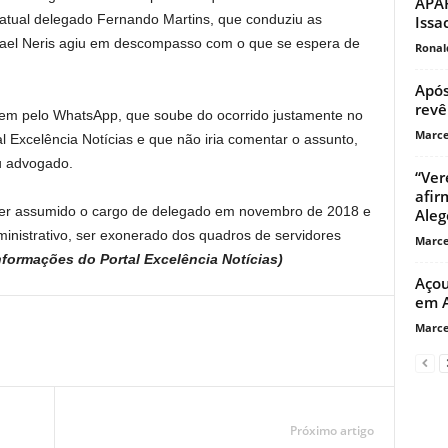
APAR
 atual delegado Fernando Martins, que conduziu as
Issa
hael Neris agiu em descompasso com o que se espera de
Ronal
Após
revê
em pelo WhatsApp, que soube do ocorrido justamente no
Marce
 Excelência Notícias e que não iria comentar o assunto,
u advogado.
“Ver
afir
 ter assumido o cargo de delegado em novembro de 2018 e
Aleg
ministrativo, ser exonerado dos quadros de servidores
Marce
nformações do
Portal Excelência Notícias)
Açou
em A
Marce
Próximo artigo