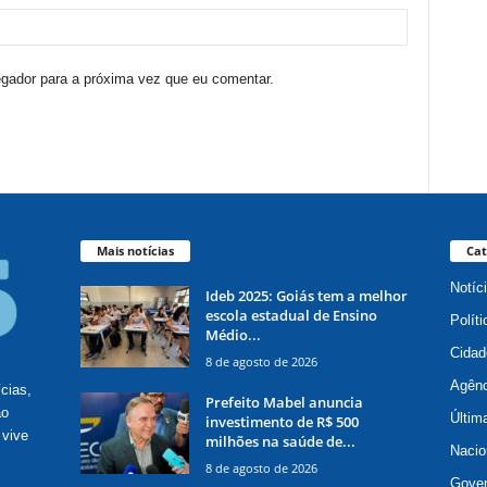
egador para a próxima vez que eu comentar.
Mais notícias
Cat
Notíc
Ideb 2025: Goiás tem a melhor
escola estadual de Ensino
Políti
Médio...
Cidad
8 de agosto de 2026
Agênc
ícias,
Prefeito Mabel anuncia
ão
Últim
investimento de R$ 500
 vive
milhões na saúde de...
Nacio
8 de agosto de 2026
Gove