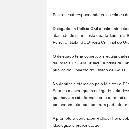
a
n
Policial está respondendo pelos crimes de
o
t
Delegado da Polícia Civil atualmente lot
o
afastado de suas nesta quarta-feira, dia 9
d
o
Ferreira, titular da 1ª Vara Criminal de Ur
.
O delegado teria cometido irregularidades
da Polícia Civil em Uruaçu, a primeira 
público do Governo do Estado de Goiás.
Na denúncia oferecida pelo Ministério P
Serafim atestou que o delegado teria desv
que haviam sido formalmente apreendidos 
em andamento, ou que eram parte de pro
A promotora denunciou Rafhael Neris pela
ideológica e prevaricação