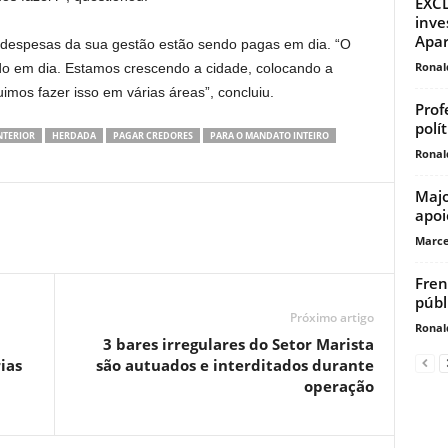
EXCL
inve
Apar
s despesas da sua gestão estão sendo pagas em dia. “O
Ronal
o em dia. Estamos crescendo a cidade, colocando a
uimos fazer isso em várias áreas”, concluiu.
Prof
polí
NTERIOR
HERDADA
PAGAR CREDORES
PARA O MANDATO INTEIRO
Ronal
Majo
apoi
Marce
Fren
públ
Próximo artigo
Ronal
3 bares irregulares do Setor Marista
ias
são autuados e interditados durante
operação