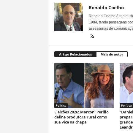
Ronaldo Coelho
Ronaldo Coelho é radialista
1984, tendo passagens por v
assessorias de comunicaçã
Artigo Relacionados
Mais do autor
Política
Política
Eleições 2026: Marconi Perillo
“Danie
define produtora rural como
prepar
sua vice na chapa
grande 
Leandro