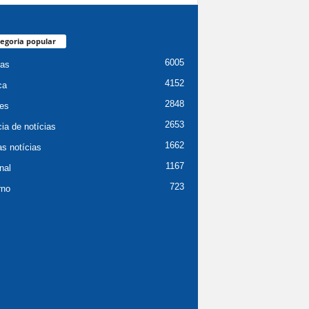
egoria popular
6005
ias
4152
ca
2848
es
2653
ia de notícias
1662
as notícias
1167
nal
723
rno