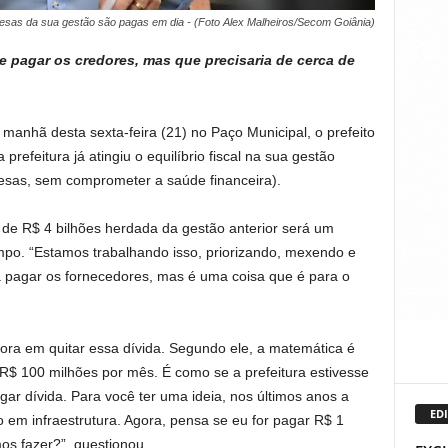
pesas da sua gestão são pagas em dia - (Foto Alex Malheiros/Secom Goiânia)
e pagar os credores, mas que precisaria de cerca de
manhã desta sexta-feira (21) no Paço Municipal, o prefeito
refeitura já atingiu o equilíbrio fiscal na sua gestão
pesas, sem comprometer a saúde financeira).
a de R$ 4 bilhões herdada da gestão anterior será um
po. “Estamos trabalhando isso, priorizando, mexendo e
 pagar os fornecedores, mas é uma coisa que é para o
mora em quitar essa dívida. Segundo ele, a matemática é
R$ 100 milhões por mês. É como se a prefeitura estivesse
gar dívida. Para você ter uma ideia, nos últimos anos a
EDI
o em infraestrutura. Agora, pensa se eu for pagar R$ 1
os fazer?”, questionou.