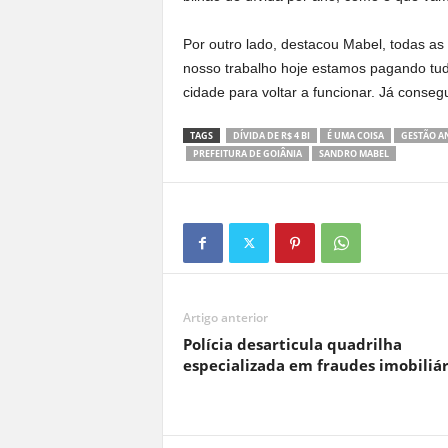
Por outro lado, destacou Mabel, todas a
nosso trabalho hoje estamos pagando tud
cidade para voltar a funcionar. Já conseg
TAGS
DÍVIDA DE R$ 4 BI
É UMA COISA
GESTÃO A
PREFEITURA DE GOIÂNIA
SANDRO MABEL
Artigo anterior
Polícia desarticula quadrilha
especializada em fraudes imobiliár