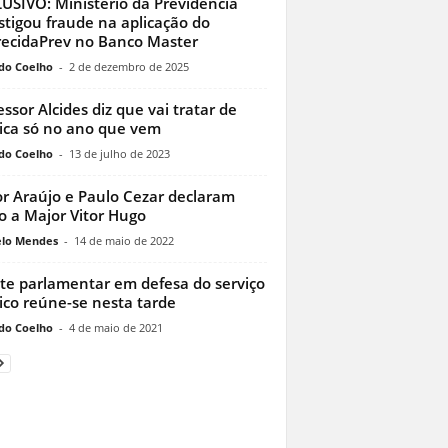
USIVO: Ministério da Previdência
stigou fraude na aplicação do
ecidaPrev no Banco Master
do Coelho
-
2 de dezembro de 2025
essor Alcides diz que vai tratar de
tica só no ano que vem
do Coelho
-
13 de julho de 2023
r Araújo e Paulo Cezar declaram
o a Major Vitor Hugo
lo Mendes
-
14 de maio de 2022
te parlamentar em defesa do serviço
ico reúne-se nesta tarde
do Coelho
-
4 de maio de 2021