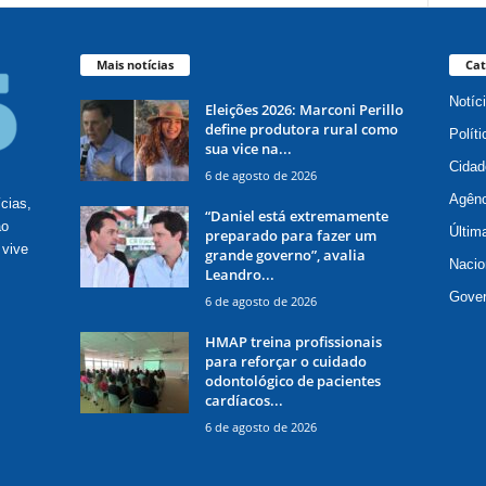
Mais notícias
Cat
Notíc
Eleições 2026: Marconi Perillo
define produtora rural como
Políti
sua vice na...
Cidad
6 de agosto de 2026
Agênc
ícias,
“Daniel está extremamente
ão
Últim
preparado para fazer um
 vive
grande governo”, avalia
Nacio
Leandro...
Gove
6 de agosto de 2026
HMAP treina profissionais
para reforçar o cuidado
odontológico de pacientes
cardíacos...
6 de agosto de 2026