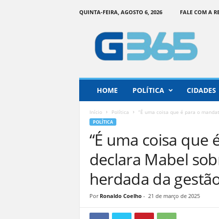
QUINTA-FEIRA, AGOSTO 6, 2026
FALE COM A 
G
o
i
á
s
3
6
HOME
POLÍTICA
CIDADES
5
–
Início
Política
“É uma coisa que é para o mandato
I
POLÍTICA
n
“É uma coisa que é
f
o
declara Mabel sobr
r
m
herdada da gestão
a
ç
Por
Ronaldo Coelho
-
21 de março de 2025
ã
o
o