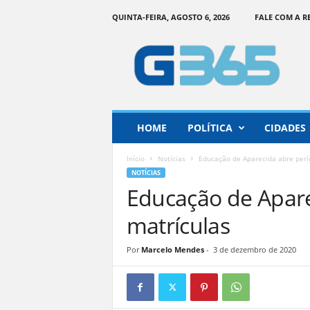
QUINTA-FEIRA, AGOSTO 6, 2026
FALE COM A 
G
o
i
á
s
3
6
HOME
POLÍTICA
CIDADES
5
–
Início
Notícias
Educação de Aparecida abre perí
I
NOTÍCIAS
n
Educação de Apare
f
o
matrículas
r
m
Por
Marcelo Mendes
-
3 de dezembro de 2020
a
ç
ã
o
o