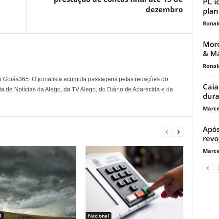
PC i
dezembro
plan
Ronal
Moro
& Ma
Ronal
o Goiás365. O jornalista acumula passagens pelas redações do
Caia
a de Notícias da Alego, da TV Alego, do Diário de Aparecida e da
dura
Marce
Após
revo
Marce
l
Nacional