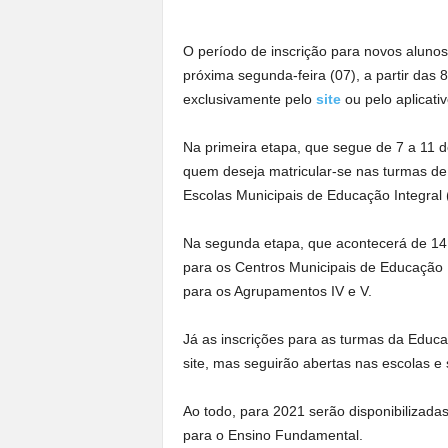
a
n
O período de inscrição para novos alunos
o
próxima segunda-feira (07), a partir das 
t
exclusivamente pelo
site
ou pelo aplicati
o
d
o
Na primeira etapa, que segue de 7 a 11 
.
quem deseja matricular-se nas turmas de
Escolas Municipais de Educação Integral 
Na segunda etapa, que acontecerá de 14
para os Centros Municipais de Educação I
para os Agrupamentos IV e V.
Já as inscrições para as turmas da Educa
site, mas seguirão abertas nas escolas e
Ao todo, para 2021 serão disponibilizadas
para o Ensino Fundamental.