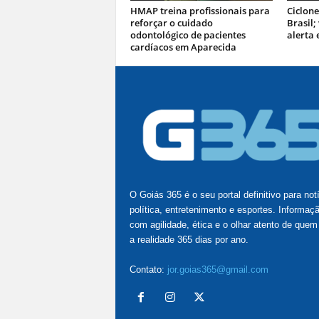
HMAP treina profissionais para
Ciclone
reforçar o cuidado
Brasil;
odontológico de pacientes
alerta 
cardíacos em Aparecida
O Goiás 365 é o seu portal definitivo para not
política, entretenimento e esportes. Informaç
com agilidade, ética e o olhar atento de quem
a realidade 365 dias por ano.
Contato:
jor.goias365@gmail.com