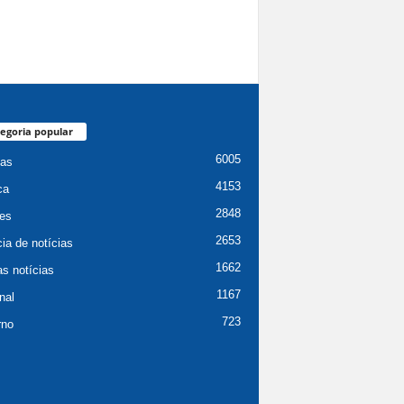
egoria popular
6005
ias
4153
ca
2848
es
2653
ia de notícias
1662
as notícias
1167
nal
723
rno