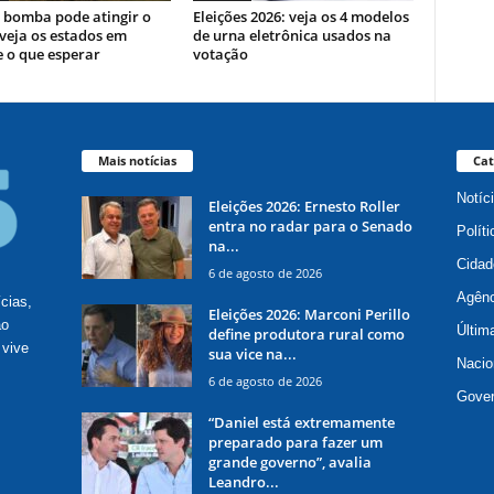
 bomba pode atingir o
Eleições 2026: veja os 4 modelos
 veja os estados em
de urna eletrônica usados na
e o que esperar
votação
Mais notícias
Cat
Notíc
Eleições 2026: Ernesto Roller
entra no radar para o Senado
Políti
na...
Cidad
6 de agosto de 2026
Agênc
ícias,
Eleições 2026: Marconi Perillo
ão
Últim
define produtora rural como
 vive
sua vice na...
Nacio
6 de agosto de 2026
Gove
“Daniel está extremamente
preparado para fazer um
grande governo”, avalia
Leandro...