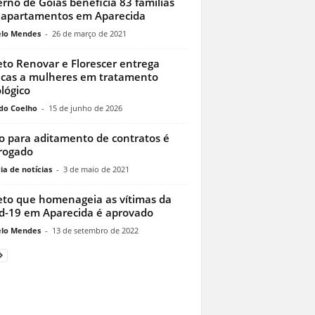
rno de Goiás beneficia 83 famílias
apartamentos em Aparecida
lo Mendes
-
26 de março de 2021
eto Renovar e Florescer entrega
cas a mulheres em tratamento
lógico
do Coelho
-
15 de junho de 2026
o para aditamento de contratos é
rogado
ia de notícias
-
3 de maio de 2021
eto que homenageia as vítimas da
d-19 em Aparecida é aprovado
lo Mendes
-
13 de setembro de 2022