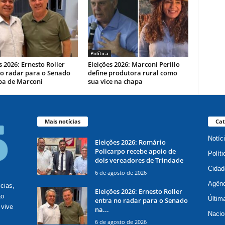
Política
s 2026: Ernesto Roller
Eleições 2026: Marconi Perillo
no radar para o Senado
define produtora rural como
pa de Marconi
sua vice na chapa
Mais notícias
Cat
Notíc
Eleições 2026: Romário
Policarpo recebe apoio de
Políti
dois vereadores de Trindade
Cidad
6 de agosto de 2026
Agênc
ícias,
Eleições 2026: Ernesto Roller
ão
Últim
entra no radar para o Senado
 vive
na...
Nacio
6 de agosto de 2026