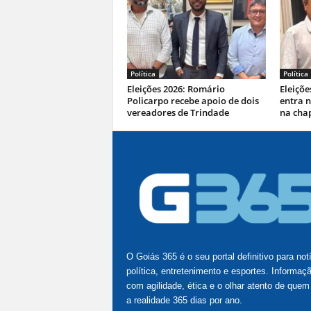
Política
Política
Eleições 2026: Romário
Eleiçõe
Policarpo recebe apoio de dois
entra 
vereadores de Trindade
na cha
O Goiás 365 é o seu portal definitivo para not
política, entretenimento e esportes. Informaç
com agilidade, ética e o olhar atento de quem
a realidade 365 dias por ano.