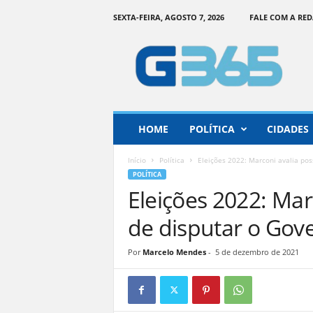
SEXTA-FEIRA, AGOSTO 7, 2026
FALE COM A RE
G
o
i
á
s
3
6
HOME
POLÍTICA
CIDADES
5
–
Início
Política
Eleições 2022: Marconi avalia pos
I
POLÍTICA
n
Eleições 2022: Mar
f
o
de disputar o Gov
r
m
Por
Marcelo Mendes
-
5 de dezembro de 2021
a
ç
ã
o
o