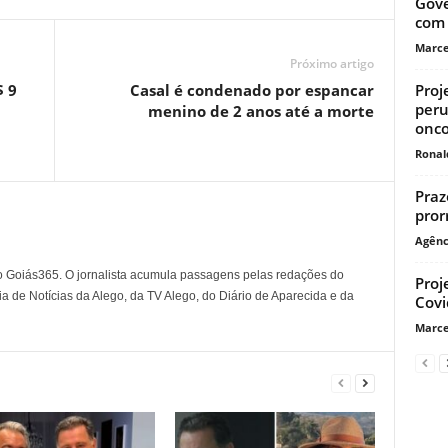
Gove
com 
Marce
Próximo artigo
Proj
$ 9
Casal é condenado por espancar
peru
menino de 2 anos até a morte
onco
Ronal
Praz
pror
Agênc
o Goiás365. O jornalista acumula passagens pelas redações do
Proj
a de Notícias da Alego, da TV Alego, do Diário de Aparecida e da
Covi
Marce