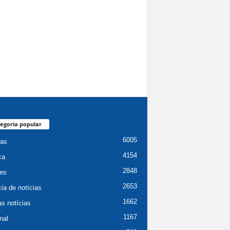
egoria popular
6005
ias
4154
ca
2848
es
2653
ia de notícias
1662
as notícias
1167
nal