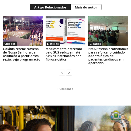
Artigo Relacionados
Mais do autor
Cidades
Notícias
Cidades
Goiânia recebe Novena
Medicamento oferecido
HMAP treina profissionais
de Nossa Senhora da
pelo SUS reduz em até
para reforçar o cuidado
Assunção a partir desta
84% as internações por
odontológico de
sexta; veja programação
fibrose cística
pacientes cardíacos em
Aparecida
- Publicidade -