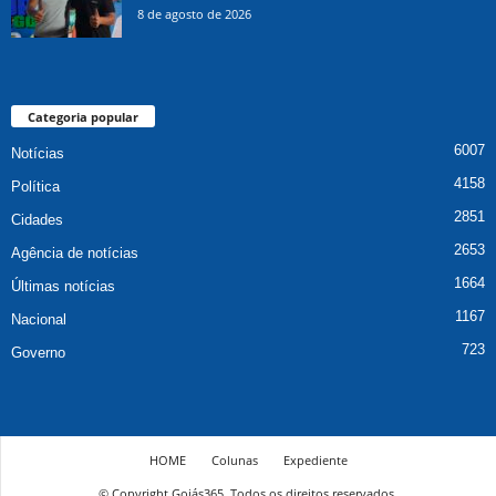
8 de agosto de 2026
Categoria popular
6007
Notícias
4158
Política
2851
Cidades
2653
Agência de notícias
1664
Últimas notícias
1167
Nacional
723
Governo
HOME
Colunas
Expediente
© Copyright Goiás365. Todos os direitos reservados.