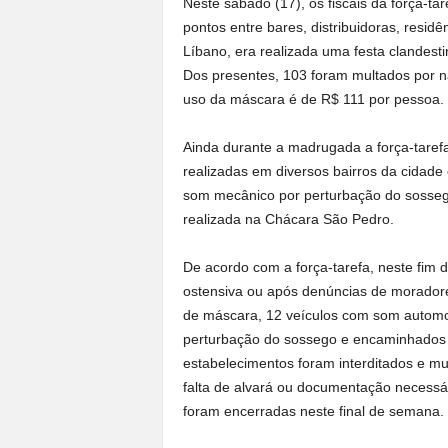
Neste sábado (17), os fiscais da força-ta
pontos entre bares, distribuidoras, resi
Líbano, era realizada uma festa clandest
Dos presentes, 103 foram multados por não
uso da máscara é de R$ 111 por pessoa.
Ainda durante a madrugada a força-tarefa
realizadas em diversos bairros da cidade
som mecânico por perturbação do sossego
realizada na Chácara São Pedro.
De acordo com a força-tarefa, neste fim 
ostensiva ou após denúncias de morador
de máscara, 12 veículos com som automo
perturbação do sossego e encaminhados 
estabelecimentos foram interditados e m
falta de alvará ou documentação necessár
foram encerradas neste final de semana.