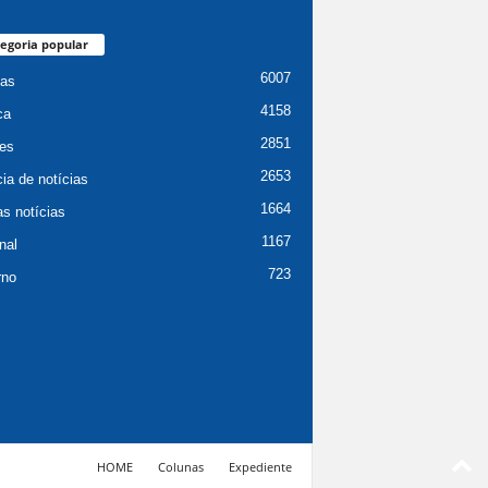
egoria popular
6007
ias
4158
ca
2851
es
2653
ia de notícias
1664
as notícias
1167
nal
723
rno
HOME
Colunas
Expediente