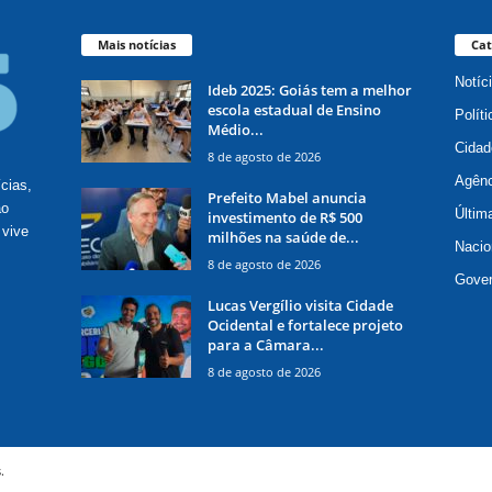
Mais notícias
Cat
Notíc
Ideb 2025: Goiás tem a melhor
escola estadual de Ensino
Políti
Médio...
Cidad
8 de agosto de 2026
Agênc
ícias,
Prefeito Mabel anuncia
ão
Últim
investimento de R$ 500
 vive
milhões na saúde de...
Nacio
8 de agosto de 2026
Gove
Lucas Vergílio visita Cidade
Ocidental e fortalece projeto
para a Câmara...
8 de agosto de 2026
.