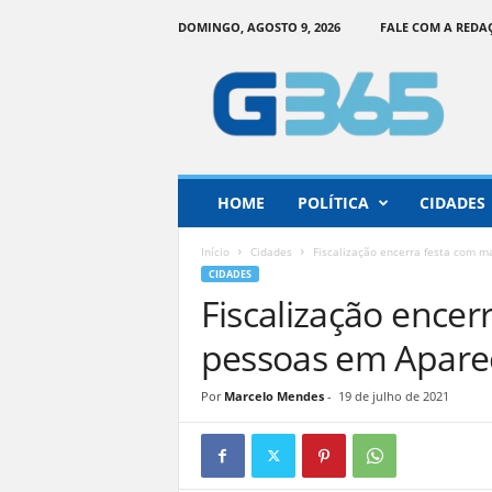
DOMINGO, AGOSTO 9, 2026
FALE COM A REDA
G
o
i
á
s
3
6
HOME
POLÍTICA
CIDADES
5
–
Início
Cidades
Fiscalização encerra festa com m
I
CIDADES
n
Fiscalização encer
f
o
pessoas em Apare
r
m
Por
Marcelo Mendes
-
19 de julho de 2021
a
ç
ã
o
o