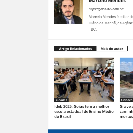
Marcelo Mendes
https://goias365.com.br/
Marcelo Mendes é editor d
Diário da Manhã, da Agênci
TBC.
Artigo Relacionados
Mais do autor
Cidades
Cidades
Ideb 2025: Goiás tem a melhor
Grave a
escola estadual de Ensino Médio
caminhã
do Brasil
mortos 