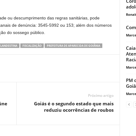
Coro
adol
Ronal
dade ou descumprimento das regras sanitárias, pode
s canais de denúncia: 3545-5992 ou 153; além dos números
Como
ão do sossego público.
Marce
CLANDESTINA
FISCALIZAÇÃO
PREFEITURA DE APARECIDA DE GOIÂNIA
Caia
Aten
Raci
Marce
PM d
Goiâ
Marce
Próximo artigo
eúne
Goiás é o segundo estado que mais
reduziu ocorrências de roubos