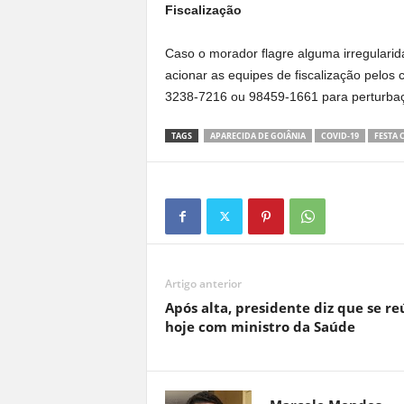
Fiscalização
Caso o morador flagre alguma irregulari
acionar as equipes de fiscalização pelo
3238-7216 ou 98459-1661 para perturbaç
TAGS
APARECIDA DE GOIÂNIA
COVID-19
FESTA 
Artigo anterior
Após alta, presidente diz que se r
hoje com ministro da Saúde