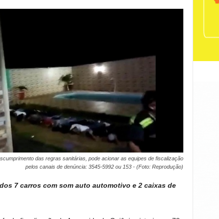
scumprimento das regras sanitárias, pode acionar as equipes de fiscalização
pelos canais de denúncia: 3545-5992 ou 153 - (Foto: Reprodução)
os 7 carros com som auto automotivo e 2 caixas de