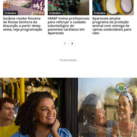
Cidades
Cidades
Cidades
Goiânia recebe Novena
HMAP treina profissionais
Aparecida amplia
de Nossa Senhora da
para reforçar o cuidado
programa de proteção
Assunção a partir desta
odontológico de
animal com entrega de
sexta; veja programação
pacientes cardíacos em
camas sustentáveis para
Aparecida
cães
- Publicidade -